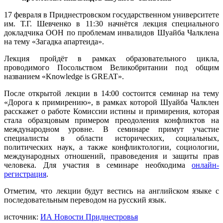
17 февраля в Приднестровском государственном университете
им. Т.Г. Шевченко в 11:30 начнётся лекция специального
докладчика ООН по проблемам инвалидов Шуайба Чалклена
на тему «Загадка апартеида».
Лекция пройдёт в рамках образовательного цикла,
проводимого Посольством Великобритании под общим
названием «Knowledge is GREAT».
После открытой лекции в 14:00 состоится семинар на тему
«Дорога к примирению», в рамках которой Шуайба Чалклен
расскажет о работе Комиссии истины и примирения, которая
стала образцовым примером преодоления конфликтов на
международном уровне. В семинаре примут участие
специалисты в области исторических, социальных,
политических наук, а также конфликтологии, социологии,
международных отношений, правоведения и защиты прав
человека. Для участия в семинаре необходима
онлайн-
регистрация
.
Отметим, что лекции будут вестись на английском языке с
последовательным переводом на русский язык.
источник:
ИА Новости Приднестровья