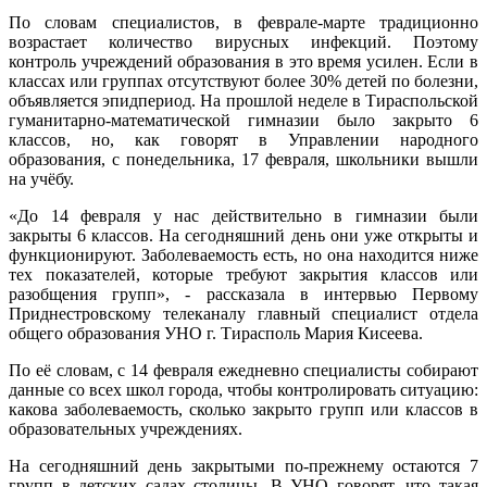
По словам специалистов, в феврале-марте традиционно
возрастает количество вирусных инфекций. Поэтому
контроль учреждений образования в это время усилен. Если в
классах или группах отсутствуют более 30% детей по болезни,
объявляется эпидпериод. На прошлой неделе в Тираспольской
гуманитарно-математической гимназии было закрыто 6
классов, но, как говорят в Управлении народного
образования, с понедельника, 17 февраля, школьники вышли
на учёбу.
«До 14 февраля у нас действительно в гимназии были
закрыты 6 классов. На сегодняшний день они уже открыты и
функционируют. Заболеваемость есть, но она находится ниже
тех показателей, которые требуют закрытия классов или
разобщения групп», - рассказала в интервью Первому
Приднестровскому телеканалу главный специалист отдела
общего образования УНО г. Тирасполь Мария Кисеева.
По её словам, с 14 февраля ежедневно специалисты собирают
данные со всех школ города, чтобы контролировать ситуацию:
какова заболеваемость, сколько закрыто групп или классов в
образовательных учреждениях.
На сегодняшний день закрытыми по-прежнему остаются 7
групп в детских садах столицы. В УНО говорят, что такая