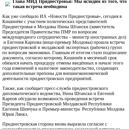
Глава МИД Приднестровья: Мы исходим из того, что
такая встреча необходима
Как уже сообщало ИА «Новости Приднестровья», сегодня в
Кишинёве с участием политических представителей
Приднестровья и Молдовы Нины Штански (заместитель
Председателя Правительства ПМР по вопросам
международного сотрудничества – министр иностранных дел)
и Евгения Карпова (вице-премьер Молдовы) прошла встреча
приднестровской и молдавской экспертных (рабочих) групп
по вопросам экономики. Главным её итогом стало подписание
документа, согласно которому, Кишинёв в месячный срок
обязался начать процедуру отмены введённых в начале этого
года изменений в налоговое законодательство, создающих
дополнительные препоны для внешнеэкономической
деятельности приднестровских предприятий.
Также, как сообщает пресс-служба приднестровского
дипломатического ведомства, Нина Штански и Евгений
Карпов обсудили возможность проведения встречи
Президента Приднестровской Молдавской Республики
Евгения Шевчука и Премьер-министра Республики Молдова
Юрия Лянкэ.
Приднестровская сторона вновь выразила согласие с