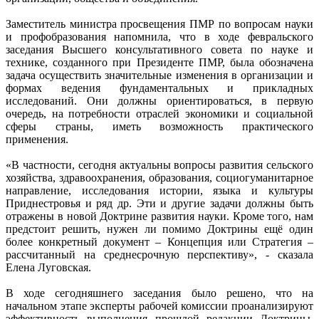
Заместитель министра просвещения ПМР по вопросам науки
и профобразования напомнила, что в ходе февральского
заседания Высшего консультативного совета по науке и
технике, созданного при Президенте ПМР, была обозначена
задача осуществить значительные изменения в организации и
формах ведения фундаментальных и прикладных
исследований. Они должны ориентироваться, в первую
очередь, на потребности отраслей экономики и социальной
сферы страны, иметь возможность практического
применения.
«В частности, сегодня актуальны вопросы развития сельского
хозяйства, здравоохранения, образования, социогуманитарное
направление, исследования истории, языка и культуры
Приднестровья и ряд др. Эти и другие задачи должны быть
отражены в новой Доктрине развития науки. Кроме того, нам
предстоит решить, нужен ли помимо Доктрины ещё один
более конкретный документ – Концепция или Стратегия –
рассчитанный на среднесрочную перспективу», - сказала
Елена Луговская.
В ходе сегодняшнего заседания было решено, что на
начальном этапе эксперты рабочей комиссии проанализируют
эффективность выполнения прошлой редакции Доктрины.