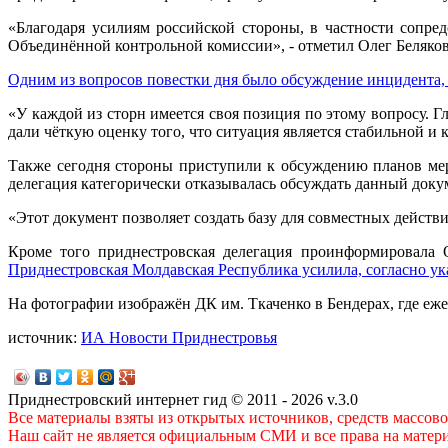
«Благодаря усилиям российской стороны, в частности сопре
Объединённой контрольной комиссии», - отметил Олег Беляков
Одним из вопросов повестки дня было обсуждение инцидента, 
«У каждой из сторн имеется своя позиция по этому вопросу. 
дали чёткую оценку того, что ситуация является стабильной и 
Также сегодня стороны приступили к обсуждению планов ме
делегация категорически отказывалась обсуждать данный доку
«Этот документ позволяет создать базу для совместных действ
Кроме того приднестровская делегация проинформировала 
Приднестровская Молдавская Республика усилила, согласно у
На фотографии изображён ДК им. Ткаченко в Бендерах, где еж
источник:
ИА Новости Приднестровья
Приднестровский интернет гид © 2011 - 2026 v.3.0
Все материалы взяты из открытых источников, средств массов
Наш сайт не является официальным СМИ и все права на матер