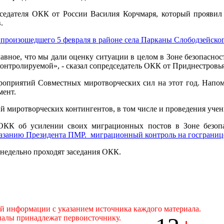
дседателя ОКК от России Василия Корчмаря, который проявил 
.
произошедшего 5 февраля в районе села Парканы Слободзейског
Главное, что мы дали оценку ситуации в целом в Зоне безопасно
контролируемой», - сказал сопредседатель ОКК от Приднестровья
роприятий Совместных миротворческих сил на этот год. Напом
мент.
ий миротворческих контингентов, в том числе и проведения учен
ОКК об усилении своих миграционных постов в Зоне безоп
казанию Президента ПМР. миграционный контроль на госгранице
енедельно проходят заседания ОКК.
ой информации с указанием источника каждого материала.
иалы принадлежат первоисточнику.