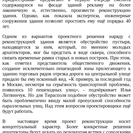
содержащуюся на фасаде зданий рекламу на более
лаконичную и, естественно, произвести реконструкцию
здания. Однако, как показала экспертиза, инженерные
сооружения здания позволят простоять ему ещё порядка 40
лет.
Одним из вариантов проектного решения наряду с
реконструкцией здания является обустройство пустыря,
находящегося за ним, который, по мнению молодых
архитекторов, мог бы предстать в виде сквера, способного
связать временные рамки старых и новых построек. При этом,
как отметил представитель общественного движения,
создание исключительно пешеходной зоны прилегающего к
зданию торговых рядов отрезка дороги на центральной улице
придало бы ему исконный вид. «К примеру, за последний год
в Москве, несмотря на серьёзность транспортной проблемы,
появилось 10 пешеходных улиц», - подчёркивает Илья
Литвинчук. Но для Тирасполя подобное обустройство может
быть проблематично ввиду малой пропускной способности
параллельных улиц. Над этим вопросом проектировщики ещё
будут работать.
В настоящее время проект реконструкции носит
концептуальный характер. Более конкретные решения
архитекторы будут искать по результатам встреч с городскими