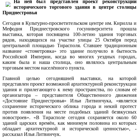
На ней был представлен проект реконструкции
исторического торгового здания в центре столицы
Приднестровья
Сегодня в Культурно-просветительском центре им. Кирилла и
Мефодия Приднестровского госуниверситета прошла
выставка, которая посвящена 100-летию здания торговых
рядов, находящихся на участке улицы 25 Октября перед
центральной площадью Тирасполя. Ставшее традиционным
название «стометровка» это здание получило в бытность
Российской Империи, когда во многих уездных городах,
каким была и наша столица, оно являлось центральным
торговым местом населённого пункта.
Главной целью сегодняшней выставки, на которой
представлен проект возможной архитектурной реконструкции
здания и прилегающего к нему пространства, по словам её
организатора – представителя Общественного движения
«Достояние Приднестровья» Ильи Литвинчука, «является
сохранение исторического облика города и некий протест
против появления на месте подобных зданий безвкусных
новостроев». «В Тирасполе сегодня сохраняется около 60
зданий царских времён, как минимум половина из которых
обладает архитектурной и исторической ценностью», -
рассказал Илья Литвинчук.