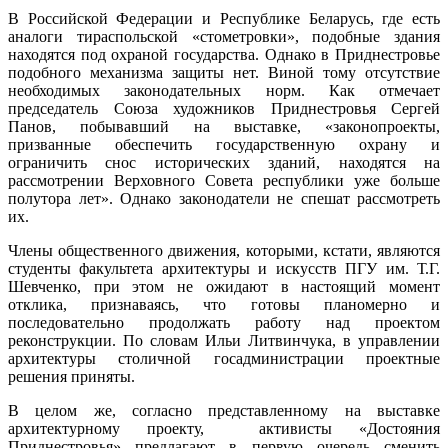
В Российской Федерации и Республике Беларусь, где есть
аналоги тираспольской «стометровки», подобные здания
находятся под охраной государства. Однако в Приднестровье
подобного механизма защиты нет. Виной тому отсутствие
необходимых законодательных норм. Как отмечает
председатель Союза художников Приднестровья Сергей
Панов, побывавший на выставке, «законопроекты,
призванные обеспечить государственную охрану и
ограничить снос исторических зданий, находятся на
рассмотрении Верховного Совета республики уже больше
полутора лет». Однако законодатели не спешат рассмотреть
их.
Члены общественного движения, которыми, кстати, являются
студенты факультета архитектуры и искусств ПГУ им. Т.Г.
Шевченко, при этом не ожидают в настоящий момент
отклика, признаваясь, что готовы планомерно и
последовательно продолжать работу над проектом
реконструкции. По словам Ильи Литвинчука, в управлении
архитектуры столичной госадминистрации проектные
решения приняты.
В целом же, согласно представленному на выставке
архитектурному проекту, активисты «Достояния
Приднестровья» предлагают в первую очередь сменить