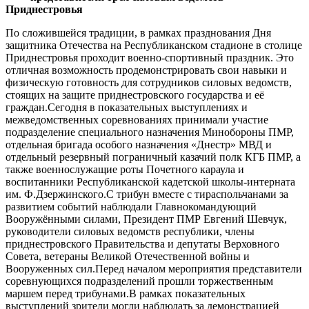
Приднестровья
По сложившейся традиции, в рамках празднования Дня
защитника Отечества на Республиканском стадионе в столице
Приднестровья проходит военно-спортивный праздник. Это
отличная возможность продемонстрировать свои навыки и
физическую готовность для сотрудников силовых ведомств,
стоящих на защите приднестровского государства и её
граждан.Сегодня в показательных выступлениях и
межведомственных соревнованиях принимали участие
подразделение специального назначения Минобороны ПМР,
отдельная бригада особого назначения «Днестр» МВД и
отдельный резервный пограничный казачий полк КГБ ПМР, а
также военнослужащие роты Почетного караула и
воспитанники Республиканской кадетской школы-интерната
им. Ф.Дзержинского.С трибун вместе с тираспольчанами за
развитием событий наблюдали Главнокомандующий
Вооружёнными силами, Президент ПМР Евгений Шевчук,
руководители силовых ведомств республики, члены
приднестровского Правительства и депутаты Верховного
Совета, ветераны Великой Отечественной войны и
Вооруженных сил.Перед началом мероприятия представители
соревнующихся подразделений прошли торжественным
маршем перед трибунами.В рамках показательных
выступлений зрители могли наблюдать за демонстрацией