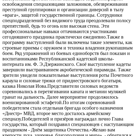
освобождения спецназовцами заложников, обезвреживания
преступной группировки и организации диверсий в тылу
«врага», защитой государственной границы. Сотрудники
спецподразделений без видимого труда преодолевали полосу
препятствий, будь то огонь или высокая стена. Эти
профессиональные навыки оттачиваются участниками
сегодняшнего праздника практически ежедневно.Также в
программу выступлений были включены такие элементы, как
строевые приемы с оружием и техника владения рукопашным
боем. Ряд упражнений из боевых единоборств был показан и
воспитанниками Республиканской кадетской школы-
интерната им. Ф. Э.Дзержинского. Своё выступление кадеты
завершили выстраиванием акробатической пирамиды. Также
зрители увидели показательные выступления роты Почетного
караула и силовые трюки от приднестровского богатыря,
казака Николая Иова.Представители силовых ведомств
соревновались в перетягивании каната и метании муляжей
гранат на дальность. Далее мероприятие продолжилось
военизированной эстафетой.По итогам соревнований
победителем стала отдельная бригада особого назначения
«Днестр» МВД, второе место досталось армейскому
спецназу.Победителей и призёров награждал лично Глава
государства, который поздравил спецназовцев с наступающим
праздником - Днём защитника Отечества.«Желаю вам
крепости духа, здоровья, благополучия и мира», - обратился к