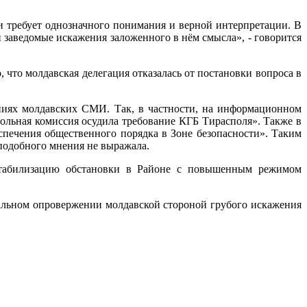
и требует однозначного понимания и верной интерпретации. В
заведомые искажения заложенного в нём смысла», - говорится
, что молдавская делегация отказалась от постановки вопроса в
ениях молдавских СМИ. Так, в частности, на информационном
ольная комиссия осудила требование КГБ Тирасполя». Также в
спечения общественного порядка в Зоне безопасности». Таким
подобного мнения не выражала.
стабилизацию обстановки в Районе с повышенным режимом
иальном опровержении молдавской стороной грубого искажения