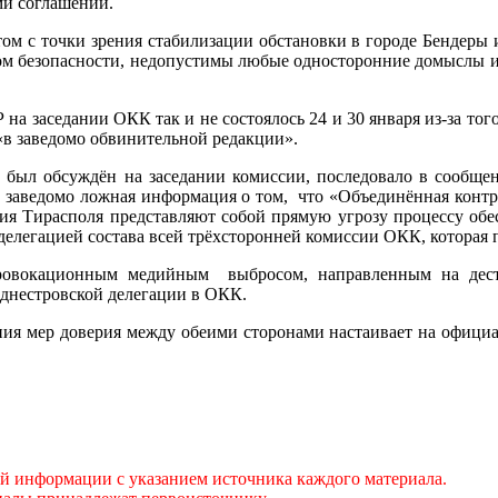
и соглашений.
том с точки зрения стабилизации обстановки в городе Бендеры 
мом безопасности, недопустимы любые односторонние домыслы и 
а заседании ОКК так и не состоялось 24 и 30 января из-за того
«в заведомо обвинительной редакции».
е был обсуждён на заседании комиссии, последовало в сообщ
а заведомо ложная информация о том, что «Объединённая контр
ия Тирасполя представляют собой прямую угрозу процессу обе
елегацией состава всей трёхсторонней комиссии ОКК, которая 
провокационным медийным выбросом, направленным на де
риднестровской делегации в ОКК.
ения мер доверия между обеими сторонами настаивает на офиц
ой информации с указанием источника каждого материала.