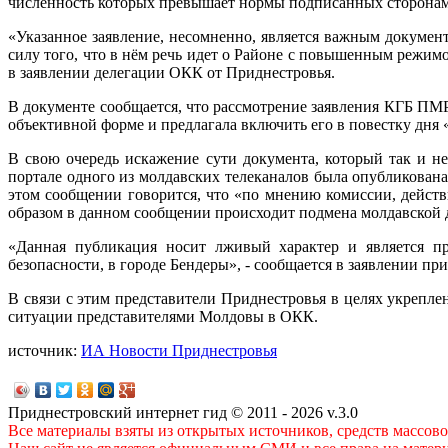
численность которых превышает нормы подписанных сторонам
«Указанное заявление, несомненно, является важным докумен
силу того, что в нём речь идет о Районе с повышенным режи
в заявлении делегации ОКК от Приднестровья.
В документе сообщается, что рассмотрение заявления КГБ ПМР н
объективной форме и предлагала включить его в повестку дня 
В свою очередь искажение сути документа, который так и н
портале одного из молдавских телеканалов была опубликован
этом сообщении говорится, что «по мнению комиссии, действ
образом в данном сообщении происходит подмена молдавской д
«Данная публикация носит лживый характер и является 
безопасности, в городе Бендеры», - сообщается в заявлении п
В связи с этим представители Приднестровья в целях укрепл
ситуации представителями Молдовы в ОКК.
источник:
ИА Новости Приднестровья
Приднестровский интернет гид © 2011 - 2026 v.3.0
Все материалы взяты из открытых источников, средств массов