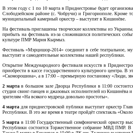
В этом году с 1 по 10 марта в Приднестровье будет организов
Слободзейском районе (с. Чобручи) и Григориополе. Кроме 
муниципальный камерный оркестр – выступят в Кишинёве.
На фестиваль приглашены творческие коллективы из Украины, 
прибыть на фестиваль из-за сложившихся политических собы
культуре ПМР Мария Кырмыз.
Фестиваль «Мэрцишор-2014» соединит в себе театральное, му
выступят и самодеятельные коллективы нашей республики.
Открытие Международного фестиваля искусств в Приднестро
приобрести в кассе государственного культурного центра. В 
«Скоморошина», а в 17:00 – премьерную постановку «Люди, з
2 марта
в большом зале Дворца Республики в 11:00 состоитс
студии свинг-танцев и джазовых исполнителей из Кишинёва и 
зрителям «На всякого мудреца довольно простоты».
4 марта
для приднестровской публики выступит оркестр Глав
Республики. В это же время в театре пройдёт спектакль «Около
5 марта
в 11:00 Государственный симфонический оркестр выс
Республики состоится Торжественное собрание МВД ПМР. В 
Также 5 марта в Бендерах в 15:00 в ДК им. Ткаченко выступи