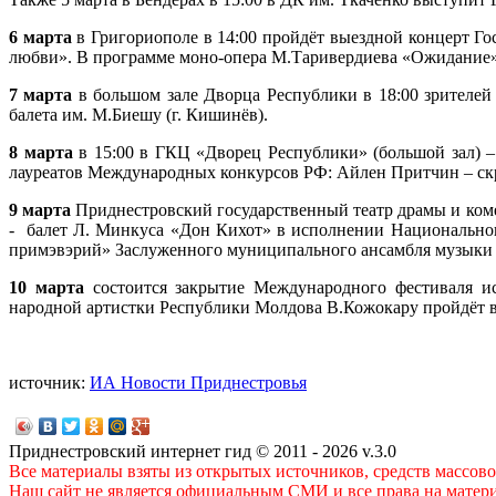
6 марта
в Григориополе в 14:00 пройдёт выездной концерт Го
любви». В программе моно-опера М.Таривердиева «Ожидание»,
7 марта
в большом зале Дворца Республики в 18:00 зрителей
балета им. М.Биешу (г. Кишинёв).
8 марта
в 15:00 в ГКЦ «Дворец Республики» (большой зал) –
лауреатов Международных конкурсов РФ: Айлен Притчин – ск
9 марта
Приднестровский государственный театр драмы и коме
- балет Л. Минкуса «Дон Кихот» в исполнении Национального
примэвэрий» Заслуженного муниципального ансамбля музыки и 
10 марта
состоится закрытие Международного фестиваля и
народной артистки Республики Молдова В.Кожокару пройдёт в
источник:
ИА Новости Приднестровья
Приднестровский интернет гид © 2011 - 2026 v.3.0
Все материалы взяты из открытых источников, средств массов
Наш сайт не является официальным СМИ и все права на матер