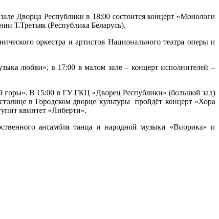
 зале Дворца Республики в 18:00 состоится концерт «Монологи
и Т.Третьяк (Республика Беларусь).
нического оркестра и артистов Национального театра оперы и
ыка любви», в 17:00 в малом зале – концерт исполнителей –
й горы». В 15:00 в ГУ ГКЦ «Дворец Республики» (большой зал)
 столице в Городском дворце культуры пройдёт концерт «Хора
тупит квинтет «Либерти».
рственного ансамбля танца и народной музыки «Виорика» и