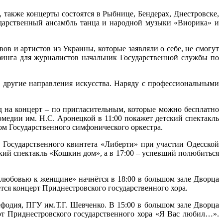
, также концерты состоятся в Рыбнице, Бендерах, Днестровске,
ударственный ансамбль танца и народной музыки «Виорика» и
в и артистов из Украины, которые заявляли о себе, не смогут
финга для журналистов начальник Государственной службы по
и другие направления искусства. Наряду с профессиональными
 на концерт – по пригласительным, которые можно бесплатно
омедии им. Н.С. Аронецкой в 11:00 покажет детский спектакль
ом Государственного симфонического оркестра.
т Государственного квинтета «Либерти» при участии Одесской
кий спектакль «Кошкин дом», а в 17:00 – успевший полюбиться
любовью к женщине» начнётся в 18:00 в большом зале Дворца
ётся концерт Приднестровского государственного хора.
одия, ПГУ им.Т.Г. Шевченко. В 15:00 в большом зале Дворца
т Приднестровского государственного хора «Я Вас любил…».