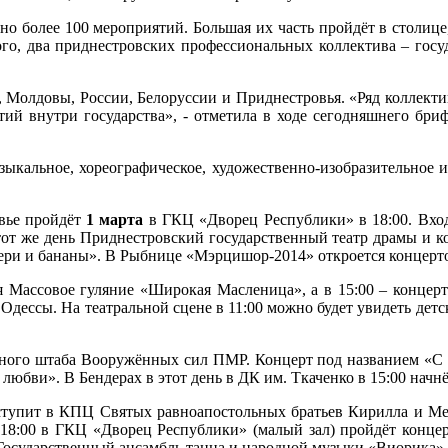
ано более 100 мероприятий. Большая их часть пройдёт в столице
того, два приднестровских профессиональных коллектива – гос
Молдовы, России, Белоруссии и Приднестровья. «Ряд коллективо
тий внутри государства», - отметила в ходе сегодняшнего бри
зыкальное, хореографическое, художественно-изобразительное 
вье пройдёт
1 марта
в ГКЦ «Дворец Республики» в 18:00. Вход
этот же день Приднестровский государственный театр драмы и к
вери и бананы». В Рыбнице «Мэрцишор-2014» откроется концерт
я Массовое гуляние «Широкая Масленица», а в 15:00 – концер
Одессы. На театральной сцене в 11:00 можно будет увидеть детс
ного штаба Вооружённых сил ПМР. Концерт под названием «С 
 любви». В Бендерах в этот день в ДК им. Ткаченко в 15:00 начн
тупит в КПЦ Святых равноапостольных братьев Кирилла и Меф
18:00 в ГКЦ «Дворец Республики» (малый зал) пройдёт концер
т Государственный ансамбль танца и народной музыки «Виорика».