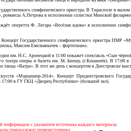
сударственного симфонического оркестра. В Тирасполе в малом
 романсы А.Петрова в исполнении солистки Минской филармони
 ждёт оперетта Ф. Легара «Весёлая вдова» в исполнении симфо
 Концерт Государственного симфонического оркестра ПМР «Муз
рипка, Максим Емельянычев – фортепиано.
дии им. Н.С. Аронецкой в 11:00 покажет спектакль «Сын чёрно
 театра оперы и балета им. М. Биешу, (г.Кишинёв). В 17:00 в
танца «Ватра». В этот же день с концертом в Днестровске выс
скусств «Мэрцишор-2014». Концерт Приднестровского Госуда
 17:00 в ГУ ГКЦ «Дворец Республики» (большой зал).
ой информации с указанием источника каждого материала.
иалы принадлежат первоисточнику.