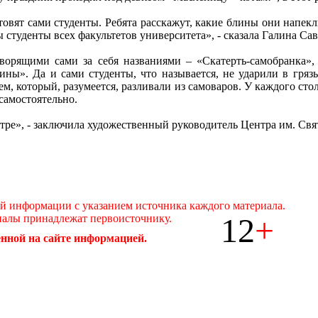
овят сами студенты. Ребята расскажут, какие блины они напекл
туденты всех факультетов университета», - сказала Галина Са
орящими сами за себя названиями – «Скатерть-самобранка»,
ны». Да и сами студенты, что называется, не ударили в гряз
ем, который, разумеется, разливали из самоваров. У каждого с
самостоятельно.
стре», - заключила художественный руководитель Центра им. С
ой информации с указанием источника каждого материала.
12
+
иалы принадлежат первоисточнику.
нной на сайте информацией.