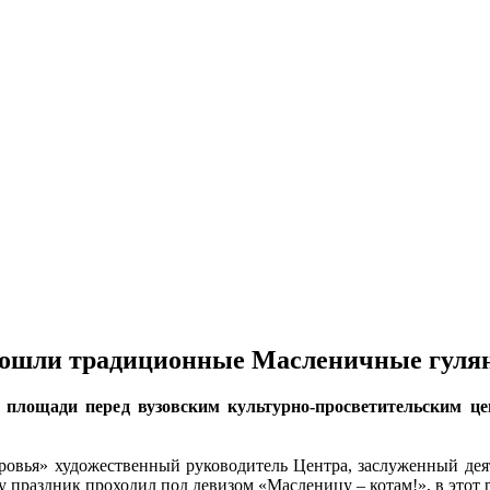
прошли традиционные Масленичные гуля
а площади перед вузовским культурно-просветительским 
овья» художественный руководитель Центра, заслуженный деят
 праздник проходил под девизом «Масленицу – котам!», в этот р