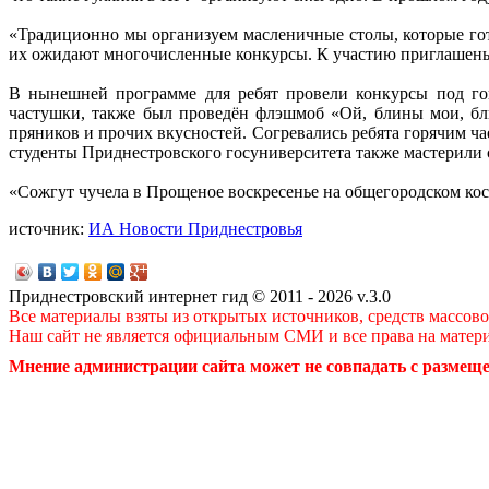
«Традиционно мы организуем масленичные столы, которые гот
их ожидают многочисленные конкурсы. К участию приглашены с
В нынешней программе для ребят провели конкурсы под гов
частушки, также был проведён флэшмоб «Ой, блины мои, бли
пряников и прочих вкусностей. Согревались ребята горячим ча
студенты Приднестровского госуниверситета также мастерили 
«Сожгут чучела в Прощеное воскресенье на общегородском ко
источник:
ИА Новости Приднестровья
Приднестровский интернет гид © 2011 - 2026 v.3.0
Все материалы взяты из открытых источников, средств массов
Наш сайт не является официальным СМИ и все права на матер
Мнение администрации сайта может не совпадать с размеще