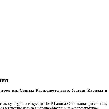
ния
центром им. Святых Равноапостольных братьев Кирилла и
ель культуры и искусств ПМР Галина Савинкина рассказала,
аз в качестве девиза выбрана «Масленица – перезагрузка».