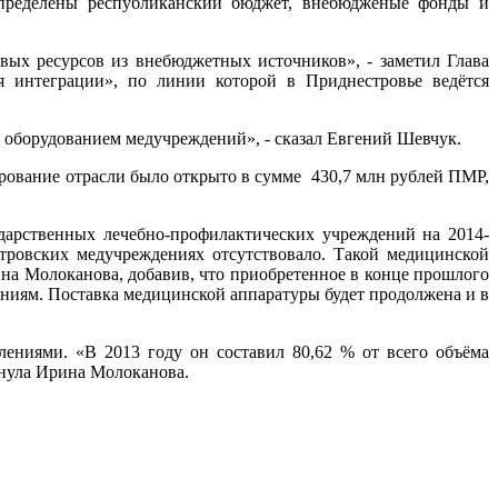
определены республиканский бюджет, внебюдженые фонды и
ых ресурсов из внебюджетных источников», - заметил Глава
я интеграции», по линии которой в Приднестровье ведётся
м оборудованием медучреждений», - сказал Евгений Шевчук.
рование отрасли было открыто в сумме 430,7 млн рублей ПМР,
дарственных лечебно-профилактических учреждений на 2014-
тровских медучреждениях отсутствовало. Такой медицинской
ина Молоканова, добавив, что приобретенное в конце прошлого
ениям. Поставка медицинской аппаратуры будет продолжена и в
ениями. «В 2013 году он составил 80,62 % от всего объёма
кнула Ирина Молоканова.