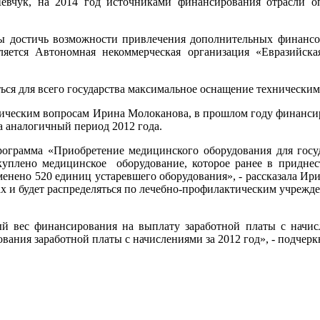
вчук, на 2014 год источниками финансирования отрасли 
бы достичь возможности привлечения дополнительных финансов
ляется Автономная некоммерческая организация «Евразийска
ься для всего государства максимальное оснащение технически
омическим вопросам Ирина Молоканова, в прошлом году финанси
за аналогичный период 2012 года.
рограмма «Приобретение медицинского оборудования для госу
акуплено медицинское оборудование, которое ранее в приднес
менено 520 единиц устаревшего оборудования», - рассказала Ир
ах и будет распределяться по лечебно-профилактическим учрежд
ый вес финансирования на выплату заработной платы с начисл
вания заработной платы с начислениями за 2012 год», - подчер