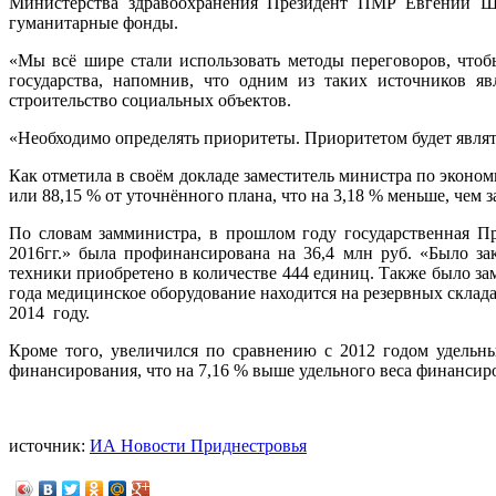
Министерства здравоохранения Президент ПМР Евгений Ше
гуманитарные фонды.
«Мы всё шире стали использовать методы переговоров, что
государства, напомнив, что одним из таких источников яв
строительство социальных объектов.
«Необходимо определять приоритеты. Приоритетом будет являт
Как отметила в своём докладе заместитель министра по экон
или 88,15 % от уточнённого плана, что на 3,18 % меньше, чем 
По словам замминистра, в прошлом году государственная П
2016гг.» была профинансирована на 36,4 млн руб. «Было з
техники приобретено в количестве 444 единиц. Также было за
года медицинское оборудование находится на резервных склад
2014 году.
Кроме того, увеличился по сравнению с 2012 годом удельн
финансирования, что на 7,16 % выше удельного веса финансиро
источник:
ИА Новости Приднестровья