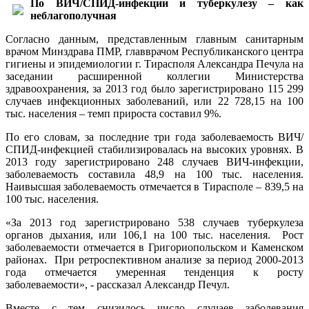
По ВИЧ/СПИД-инфекции и туберкулезу – как
неблагополучная
Согласно данным, представленным главным санитарным
врачом Минздрава ПМР, главврачом Республиканского центра
гигиены и эпидемиологии г. Тирасполя Александра Печула на
заседании расширенной коллегии Министерства
здравоохранения, за 2013 год было зарегистрировано 115 299
случаев инфекционных заболеваний, или 22 728,15 на 100
тыс. населения – темп прироста составил 9%.
По его словам, за последние три года заболеваемость ВИЧ/
СПИД-инфекцией стабилизировалась на высоких уровнях. В
2013 году зарегистрировано 248 случаев ВИЧ-инфекции,
заболеваемость составила 48,9 на 100 тыс. населения.
Наивысшая заболеваемость отмечается в Тирасполе – 839,5 на
100 тыс. населения.
«За 2013 год зарегистрировано 538 случаев туберкулеза
органов дыхания, или 106,1 на 100 тыс. населения. Рост
заболеваемости отмечается в Григориопольском и Каменском
районах. При ретроспективном анализе за период 2000-2013
года отмечается умеренная тенденция к росту
заболеваемости», - рассказал Александр Печул.
Вместе с тем снизилось число случаев заболевания