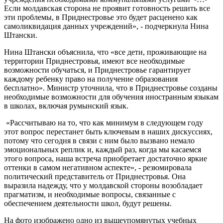
Если молдавская сторона не проявит готовность решить все
эти проблемы, в Приднестровье это будет расценено как
самоликвидация данных учреждений», - подчеркнула Нина
Штански.
Нина Штански объяснила, что «все дети, проживающие на
территории Приднестровья, имеют все необходимые
возможности обучаться, и Приднестровье гарантирует
каждому ребенку право на получение образования
бесплатно». Министр уточнила, что в Приднестровье созданы
необходимые возможности для обучения иностранным языкам
в школах, включая румынский язык.
«Рассчитываю на то, что как минимум в следующем году
этот вопрос перестанет быть ключевым в наших дискуссиях,
потому что сегодня в связи с ним было вызвано немало
эмоциональных реплик и, каждый раз, когда мы касаемся
этого вопроса, наша встреча приобретает достаточно яркие
оттенки в самом негативном аспекте», - резюмировала
политический представитель от Приднестровья. Она
выразила надежду, что у молдавской стороны возобладает
прагматизм, и необходимые вопросы, связанные с
обеспечением деятельности школ, будут решены.
На фото изображено одно из вышеупомянутых учебных