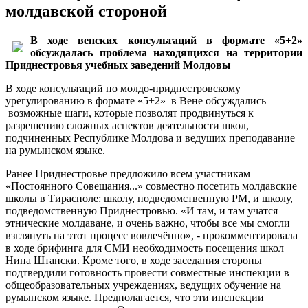
молдавской стороной
В ходе венских консультаций в формате «5+2»
обсуждалась проблема находящихся на территории
Приднестровья учебных заведений Молдовы
В ходе консультаций по молдо-приднестровскому
урегулированию в формате «5+2» в Вене обсуждались
возможные шаги, которые позволят продвинуться к
разрешению сложных аспектов деятельности школ,
подчиненных Республике Молдова и ведущих преподавание
на румынском языке.
Ранее Приднестровье предложило всем участникам
«Постоянного Совещания...» совместно посетить молдавские
школы в Тирасполе: школу, подведомственную РМ, и школу,
подведомственную Приднестровью. «И там, и там учатся
этнические молдаване, и очень важно, чтобы все мы смогли
взглянуть на этот процесс вовлечённо», - прокомментировала
в ходе брифинга для СМИ необходимость посещения школ
Нина Штански. Кроме того, в ходе заседания стороны
подтвердили готовность провести совместные инспекции в
общеобразовательных учреждениях, ведущих обучение на
румынском языке. Предполагается, что эти инспекции