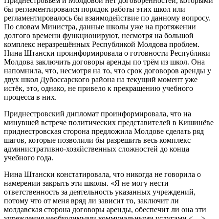
Приднестровьем и Молдовой нет договорённостей, которыми
бы регламентировался порядок работы этих школ или
регламентировалось бы взаимодействие по данному вопросу.
По словам Министра, данные школы уже на протяжении
долгого времени функционируют, несмотря на большой
комплекс неразрешённых Республикой Молдова проблем.
Нина Штански проинформировала о готовности Республики
Молдова заключить договоры аренды по трём из школ. Она
напомнила, что, несмотря на то, что срок договоров аренды у
двух школ Дубоссарского района на текущий момент уже
истёк, это, однако, не привело к прекращению учебного
процесса в них.
Приднестровский дипломат проинформировала, что на
минувшей встрече политических представителей в Кишинёве
приднестровская сторона предложила Молдове сделать ряд
шагов, которые позволили бы разрешить весь комплекс
административно-хозяйственных сложностей до конца
учебного года.
Нина Штански констатировала, что никогда не говорила о
намерении закрыть эти школы. «Я не могу нести
ответственность за деятельность указанных учреждений,
потому что от меня вряд ли зависит то, заключит ли
молдавская сторона договоры аренды, обеспечит ли она эти
учреждения необходимыми коммунальными услугами <…>