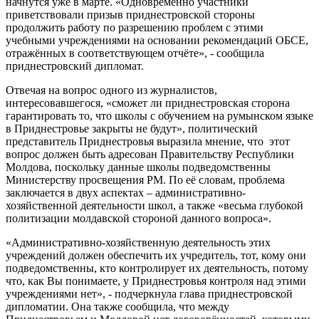
начнутся уже в марте. «Одновременно участники
приветствовали призыв приднестровской стороны
продолжить работу по разрешению проблем с этими
учебными учреждениями на основании рекомендаций ОБСЕ,
отражённых в соответствующем отчёте», - сообщила
приднестровский дипломат.
Отвечая на вопрос одного из журналистов,
интересовавшегося, «сможет ли приднестровская сторона
гарантировать то, что школы с обучением на румынском языке
в Приднестровье закрыты не будут», политический
представитель Приднестровья выразила мнение, что этот
вопрос должен быть адресован Правительству Республики
Молдова, поскольку данные школы подведомственны
Министерству просвещения РМ. По её словам, проблема
заключается в двух аспектах – административно-
хозяйственной деятельности школ, а также «весьма глубокой
политизации молдавской стороной данного вопроса».
«Административно-хозяйственную деятельность этих
учреждений должен обеспечить их учредитель, тот, кому они
подведомственны, кто контролирует их деятельность, потому
что, как Вы понимаете, у Приднестровья контроля над этими
учреждениями нет», - подчеркнула глава приднестровской
дипломатии. Она также сообщила, что между