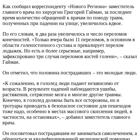
Как сообщил корреспонденту «Нового Региона» заместитель
главного врача по хирургии Григорий Гайман, за последнее
время количество обращений к врачам по поводу травм,
полученных при падении на улице, увеличилось вдвое.
По его словам, в два раза увеличилось и число переломов
конечностей. «Только вчера было 11 переломов, в основном в
области голеностопного сустава и превалирует перелом
лодыжек. Но есть и более серьезные, например,
зафиксировано три случая переломов костей голени», – сказал
Гайман.
Он отметил, что половина пострадавших – это молодые люди.
«К сожалению, в гололед люди падают независимо от
возраста. В результате падений наблюдаются ушибы,
растяжения, сотрясение мозга и многие другие травмы.
Конечно, в гололед должны быть все осторожны, но и
тротуары приводить в безопасное состояние для пешеходов
тоже надо, особенно в местах массового скопления людей, в
частности, на остановках», – добавил заместитель главного
врача.
Он посоветовал пострадавшим не заниматься самолечением, а
обращаться за квалифицированной медицинской помощью.