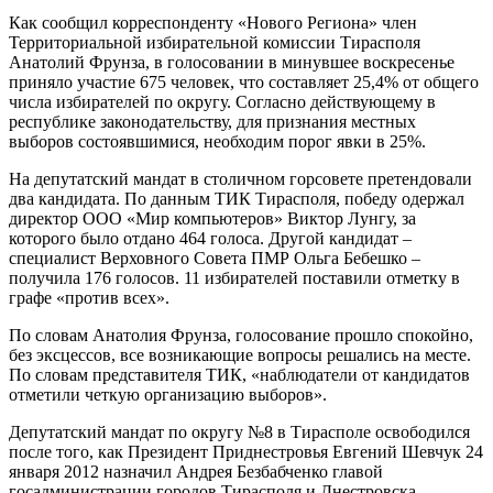
Как сообщил корреспонденту «Нового Региона» член
Территориальной избирательной комиссии Тирасполя
Анатолий Фрунза, в голосовании в минувшее воскресенье
приняло участие 675 человек, что составляет 25,4% от общего
числа избирателей по округу. Согласно действующему в
республике законодательству, для признания местных
выборов состоявшимися, необходим порог явки в 25%.
На депутатский мандат в столичном горсовете претендовали
два кандидата. По данным ТИК Тирасполя, победу одержал
директор ООО «Мир компьютеров» Виктор Лунгу, за
которого было отдано 464 голоса. Другой кандидат –
специалист Верховного Совета ПМР Ольга Бебешко –
получила 176 голосов. 11 избирателей поставили отметку в
графе «против всех».
По словам Анатолия Фрунза, голосование прошло спокойно,
без эксцессов, все возникающие вопросы решались на месте.
По словам представителя ТИК, «наблюдатели от кандидатов
отметили четкую организацию выборов».
Депутатский мандат по округу №8 в Тирасполе освободился
после того, как Президент Приднестровья Евгений Шевчук 24
января 2012 назначил Андрея Безбабченко главой
госадминистрации городов Тирасполя и Днестровcка.