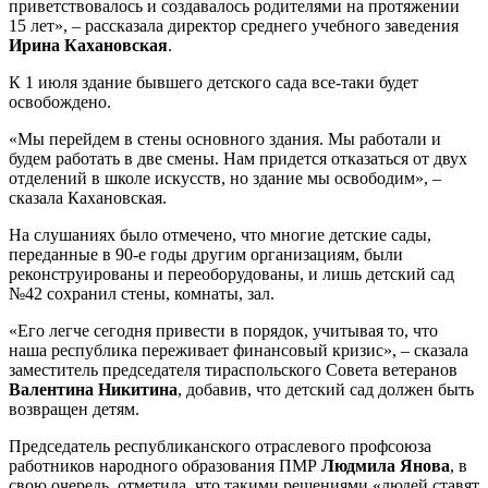
приветствовалось и создавалось родителями на протяжении
15 лет», – рассказала директор среднего учебного заведения
Ирина Кахановская
.
К 1 июля здание бывшего детского сада все-таки будет
освобождено.
«Мы перейдем в стены основного здания. Мы работали и
будем работать в две смены. Нам придется отказаться от двух
отделений в школе искусств, но здание мы освободим», –
сказала Кахановская.
На слушаниях было отмечено, что многие детские сады,
переданные в 90-е годы другим организациям, были
реконструированы и переоборудованы, и лишь детский сад
№42 сохранил стены, комнаты, зал.
«Его легче сегодня привести в порядок, учитывая то, что
наша республика переживает финансовый кризис», – сказала
заместитель председателя тираспольского Совета ветеранов
Валентина Никитина
, добавив, что детский сад должен быть
возвращен детям.
Председатель республиканского отраслевого профсоюза
работников народного образования ПМР
Людмила Янова
, в
свою очередь, отметила, что такими решениями «людей ставят