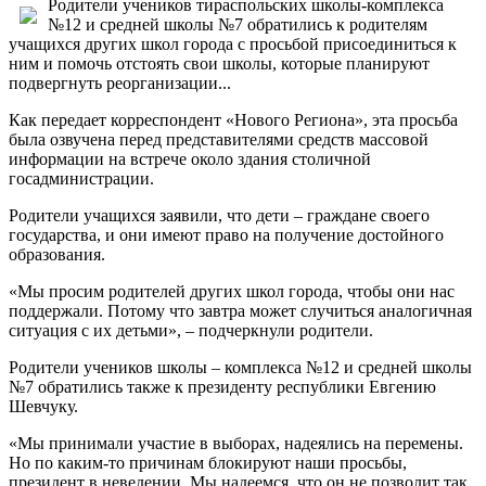
Родители учеников тираспольских школы-комплекса
№12 и средней школы №7 обратились к родителям
учащихся других школ города с просьбой присоединиться к
ним и помочь отстоять свои школы, которые планируют
подвергнуть реорганизации...
Как передает корреспондент «Нового Региона», эта просьба
была озвучена перед представителями средств массовой
информации на встрече около здания столичной
госадминистрации.
Родители учащихся заявили, что дети – граждане своего
государства, и они имеют право на получение достойного
образования.
«Мы просим родителей других школ города, чтобы они нас
поддержали. Потому что завтра может случиться аналогичная
ситуация с их детьми», – подчеркнули родители.
Родители учеников школы – комплекса №12 и средней школы
№7 обратились также к президенту республики Евгению
Шевчуку.
«Мы принимали участие в выборах, надеялись на перемены.
Но по каким-то причинам блокируют наши просьбы,
президент в неведении. Мы надеемся, что он не позволит так