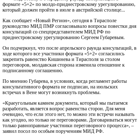
формате «5+2» по молдо-приднестровскому урегулированию,
который должен пройти в июле в австрийской столице...
Как сообщает «Новый Регион», сегодня в Тирасполе
руководство МИД ПМР согласовывало вопросы повестки дня
консультаций со спецпредставителем МИД РФ по
приднестровскому урегулированию Сергеем Губаревым.
Он подчеркнул, что после апрельского раунда консультаций, в
ходе которого все участники формата «5+2» согласились
закрепить равенство Кишинева и Тирасполя за столом
переговоров, молдавская сторона изменила отношение к
подписанному соглашению.
По мнению Губарева, в условиях, когда регламент работы
консультативного формата не подписан, на июльских
встречах в Вене могут возникнуть проблемы.
«Краеугольным камнем документа, который мы пытаемся
разработать, является вопрос равенства сторон. Для меня
очевидно, что если этого нет, то можно эти встречи называть
как угодно, но только не переговорами. Договариваться могут
только равноправные участники переговорного процесса», –
заявил посол по особым поручениям МИД РФ.