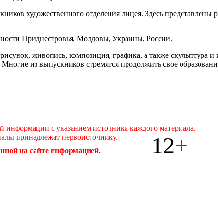
ников художественного отделения лицея. Здесь представлены ри
ности Приднестровья, Молдовы, Украины, России.
исунок, живопись, композиция, графика, а также скульптура и и
ее. Многие из выпускников стремятся продолжить свое образован
ой информации с указанием источника каждого материала.
12
+
иалы принадлежат первоисточнику.
нной на сайте информацией.