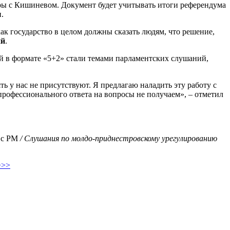
оры с Кишиневом. Документ будет учитывать итоги референдума
.
ак государство в целом должны сказать людям, что решение,
ий
.
ий в формате «5+2» стали темами парламентских слушаний,
 у нас не присутствуют. Я предлагаю наладить эту работу с
профессионального ответа на вопросы не получаем», – отметил
в с РМ
/ Слушания по молдо-приднестровскому урегулированию
>>>