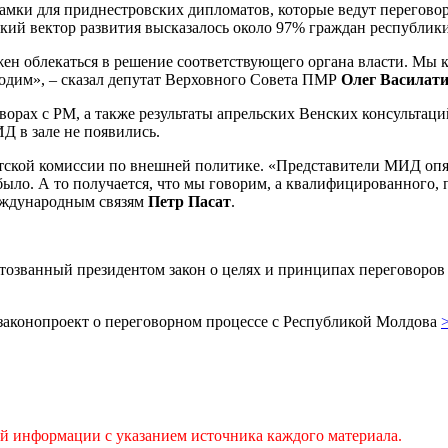
 рамки для приднестровских дипломатов, которые ведут перегов
ский вектор развития высказалось около 97% граждан республики
ен облекаться в решение соответствующего органа власти. Мы к
ходим», – сказал депутат Верховного Совета ПМР
Олег Василат
оворах с РМ, а также результаты апрельских Венских консультац
Д в зале не появились.
ской комиссии по внешней политике. «Представители МИД опять
ыло. А то получается, что мы говорим, а квалифицированного, 
международным связям
Петр Пасат
.
отозванный президентом закон о целях и принципах переговоро
законопроект о переговорном процессе с Республикой Молдова
ой информации с указанием источника каждого материала.