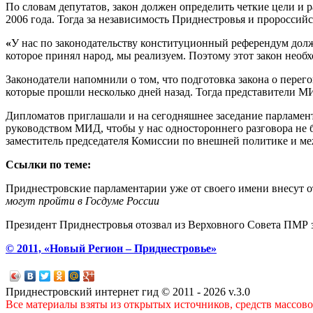
По словам депутатов, закон должен определить четкие цели и
2006 года. Тогда за независимость Приднестровья и пророссий
«
У нас по законодательству конституционный референдум долж
которое принял народ, мы реализуем. Поэтому этот закон необ
Законодатели напомнили о том, что подготовка закона о перег
которые прошли несколько дней назад. Тогда представители МИ
Дипломатов приглашали и на сегодняшнее заседание парламент
руководством МИД, чтобы у нас одностороннего разговора не б
заместитель председателя Комиссии по внешней политике и 
Ссылки по теме:
Приднестровские парламентарии уже от своего имени внесут 
могут пройти в Госдуме России
Президент Приднестровья отозвал из Верховного Совета ПМР 
© 2011, «Новый Регион – Приднестровье»
Приднестровский интернет гид © 2011 - 2026 v.3.0
Все материалы взяты из открытых источников, средств массов