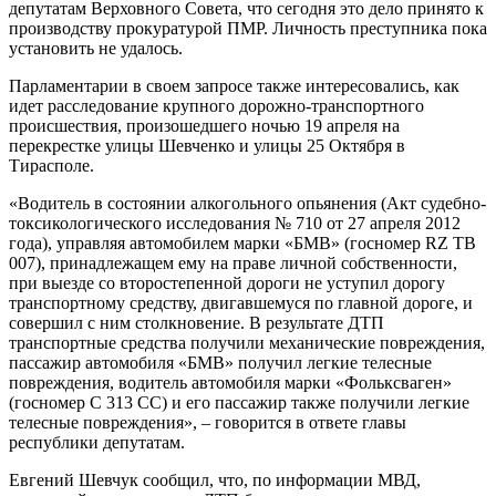
депутатам Верховного Совета, что сегодня это дело принято к
производству прокуратурой ПМР. Личность преступника пока
установить не удалось.
Парламентарии в своем запросе также интересовались, как
идет расследование крупного дорожно-транспортного
происшествия, произошедшего ночью 19 апреля на
перекрестке улицы Шевченко и улицы 25 Октября в
Тирасполе.
«Водитель в состоянии алкогольного опьянения (Акт судебно-
токсикологического исследования № 710 от 27 апреля 2012
года), управляя автомобилем марки «БМВ» (госномер RZ ТВ
007), принадлежащем ему на праве личной собственности,
при выезде со второстепенной дороги не уступил дорогу
транспортному средству, двигавшемуся по главной дороге, и
совершил с ним столкновение. В результате ДТП
транспортные средства получили механические повреждения,
пассажир автомобиля «БМВ» получил легкие телесные
повреждения, водитель автомобиля марки «Фольксваген»
(госномер С 313 СС) и его пассажир также получили легкие
телесные повреждения», – говорится в ответе главы
республики депутатам.
Евгений Шевчук сообщил, что, по информации МВД,