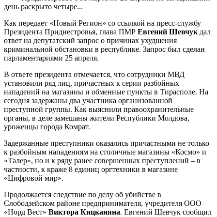
день раскрыто четыре...
Как передает «Новый Регион» со ссылкой на пресс-службу
Президента Приднестровья, глава ПМР
Евгений Шевчук
дал
ответ на депутатский запрос о причинах ухудшения
криминальной обстановки в республике. Запрос был сделан
парламентариями 25 апреля.
В ответе президента отмечается, что сотрудники МВД
установили ряд лиц, причастных к серии разбойных
нападений на магазины и обменные пункты в Тирасполе. На
сегодня задержаны два участника организованной
преступной группы. Как выяснили правоохранительные
органы, в деле замешаны жители Республики Молдова,
уроженцы города Комрат.
Задержанные преступники оказались причастными не только
к разбойным нападениям на столичные магазины «Космо» и
«Талер», но и к ряду ранее совершенных преступлений – в
частности, к краже 8 единиц оргтехники в магазине
«Цифровой мир».
Продолжается следствие по делу об убийстве в
Слободзейском районе предпринимателя, учредителя ООО
«Норд Вест»
Виктора Кицканяна
. Евгений Шевчук сообщил