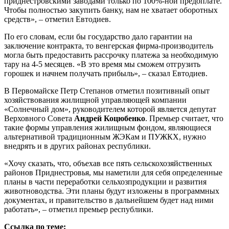
приднестровскими заводами только по 100%-ной предоплате.
Чтобы полностью закупить банку, нам не хватает оборотных
средств», – отметил Евтодиев.
По его словам, если бы государство дало гарантии на
заключение контракта, то венгерская фирма-производитель
могла быть предоставить рассрочку платежа за необходимую
тару на 4-5 месяцев. «В это время мы сможем отгрузить
горошек и начнем получать прибыль», – сказал Евтодиев.
В Первомайске Петр Степанов отметил позитивный опыт
хозяйствования жилищной управляющей компании
«Солнечный дом», руководителем которой является депутат
Верховного Совета
Андрей Коцюбенко
. Премьер считает, что
такие формы управления жилищным фондом, являющиеся
альтернативой традиционным ЖЭКам и ПУЖКХ, нужно
внедрять и в других районах республики.
«Хочу сказать, что, объехав все пять сельскохозяйственных
районов Приднестровья, мы наметили для себя определенные
планы в части переработки сельхозпродукции и развития
животноводства. Эти планы будут изложены в программных
документах, и правительство в дальнейшем будет над ними
работать», – отметил премьер республики.
Ссылка по теме: