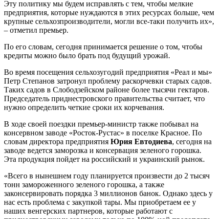
Эту политику мы будем исправлять с тем, чтобы мелкие
предприятия, которые нуждаются в этих ресурсах больше, чем
крупные сельхозпроизводители, могли все-таки получить их»,
– отметил премьер.
По его словам, сегодня принимается решение о том, чтобы
кредиты можно было брать под будущий урожай.
Во время посещения сельхозугодий предприятия «Реал и мы»
Петр Степанов затронул проблему раскорчевки старых садов.
Таких садов в Слободзейском районе более тысячи гектаров.
Председатель приднестровского правительства считает, что
нужно определить четкие сроки их корчевания.
В ходе своей поездки премьер-министр также побывал на
консервном заводе «Росток-Рустас» в поселке Красное. По
словам директора предприятия
Юрия Евтодиева
, сегодня на
заводе ведется заморозка и консервация зеленого горошка.
Эта продукция пойдет на российский и украинский рынок.
«Всего в нынешнем году планируется произвести до 2 тысяч
тонн замороженного зеленого горошка, а также
законсервировать порядка 3 миллионов банок. Однако здесь у
нас есть проблема с закупкой тары. Мы приобретаем ее у
наших венгерских партнеров, которые работают с