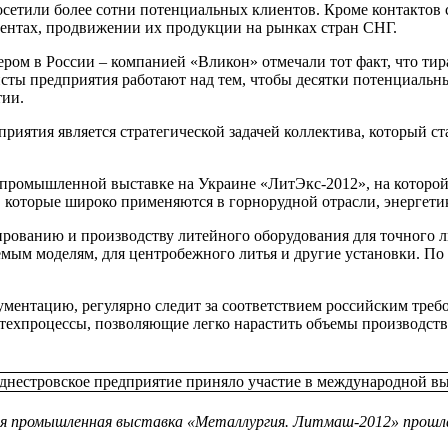
осетили более сотни потенциальных клиентов. Кроме контактов
ентах, продвижении их продукции на рынках стран СНГ.
ром в России – компанией «Вликон» отмечали тот факт, что ти
сты предприятия работают над тем, чтобы десятки потенциальн
тии.
иятия является стратегической задачей коллектива, который ст
 промышленной выставке на Украине «ЛитЭкс-2012», на которой
 которые широко применяются в горнорудной отрасли, энергетик
ованию и производству литейного оборудования для точного л
яемым моделям, для центробежного литья и другие установки. П
ентацию, регулярно следит за соответствием российским требо
техпроцессы, позволяющие легко нарастить объемы производства
я промышленная выставка «Металлургия. Литмаш-2012» прошла