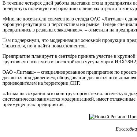
В течение четырех дней работы выставки стенд предприятия п
почерпнуть полезную информацию о лидерах отрасли и конкур
«Многие посетители совместного стенда ОАО «Литмаш» с диле
хорошую репутацию и перспективы на рынке. Теперь специали
превратились в реальных заказчиков», – отметили на предприя
Там подчеркнули, что модернизация основной продукции предпр
Тирасполя, но и найти новых клиентов.
Предприятие планирует в сентябре принять участие в крупной
грунтовым насосам из износостойкого чугуна марки ИЧХ28Н2,
ОАО «Литмаш» – специализированное предприятие по проектир
для литья под давлением, оборудование для литья по выплавл
производителем на территории СНГ.
«Литмаш» сохранил всю конструкторско-технологическую докум
систематически занимается модернизацией, имеет отлаженные 
преимуществах предприятия.
Ежегодна