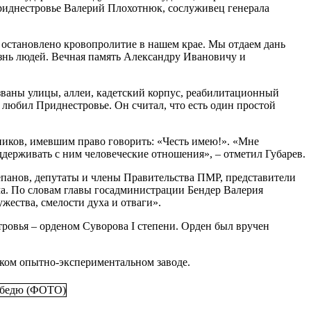
риднестровье Валерий Плохотнюк, сослуживец генерала
о остановлено кровопролитие в нашем крае. Мы отдаем дань
знь людей. Вечная память Александру Ивановичу и
азваны улицы, аллеи, кадетский корпус, реабилитационный
 любил Приднестровье. Он считал, что есть один простой
ников, имевшим право говорить: «Честь имею!». «Мне
ддерживать с ним человеческие отношения», – отметил Губарев.
панов, депутаты и члены Правительства ПМР, представители
а. По словам главы госадминистрации Бендер Валерия
жества, смелости духа и отваги».
овья – орденом Суворова I степени. Орден был вручен
ком опытно-экспериментальном заводе.