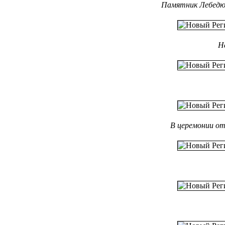
Памятник Лебедю 
Н
В церемонии о