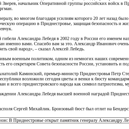
й Зверев, начальник Оперативной группы российских войск в П
ргман.
нералу, во многом благодаря усилиям которого 20 лет назад был
рческую операцию в Приднестровье, защищая безопасность и жи
евчук.
ой гибели Александра Лебедя в 2002 году в России его именем н
ан именно вами. Спасибо вам за это. Александр Иванович очень
ить свой народ», – сказал Алексей Лебедь.
нтливым военным политиком, одним из немногих наших современ
ь его секретарем Совета безопасности России, установить и по
Анатолий Каминский, премьер-министр Приднестровья Петр Сте
республики возложили сегодня цветы и венки к бюсту командарм
чан и всего приднестровского народа как символ патриотизма, му
аждении Александра Лебедя высшей военной наградой Приднестр
асполя Сергей Михайлик. Бронзовый бюст был отлит на Бендерс