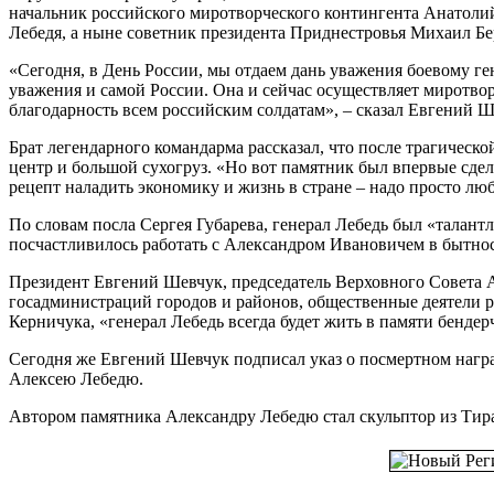
начальник российского миротворческого контингента Анатоли
Лебедя, а ныне советник президента Приднестровья Михаил Бе
«Сегодня, в День России, мы отдаем дань уважения боевому ге
уважения и самой России. Она и сейчас осуществляет миротво
благодарность всем российским солдатам», – сказал Евгений Ш
Брат легендарного командарма рассказал, что после трагическ
центр и большой сухогруз. «Но вот памятник был впервые сдел
рецепт наладить экономику и жизнь в стране – надо просто люб
По словам посла Сергея Губарева, генерал Лебедь был «тала
посчастливилось работать с Александром Ивановичем в бытност
Президент Евгений Шевчук, председатель Верховного Совета 
госадминистраций городов и районов, общественные деятели 
Керничука, «генерал Лебедь всегда будет жить в памяти бендер
Сегодня же Евгений Шевчук подписал указ о посмертном нагр
Алексею Лебедю.
Автором памятника Александру Лебедю стал скульптор из Тир