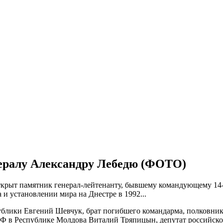
ералу Александру Лебедю (ФОТО)
открыт памятник генерал-лейтенанту, бывшему командующему 1
и установлении мира на Днестре в 1992...
ублики Евгений Шевчук, брат погибшего командарма, полковни
РФ в Республике Молдова Виталий Тряпицын, депутат российск