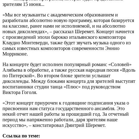
зрителям 15 июня...
«Мы все музыканты с академическим образованием и
разработали абсолютно новую программу, которая базируется
на классике, ранее нами не исполняемой, и на абсолютно
новых диксилендах», – рассказал Шеремет. Концерт начнется
с произведений эпохи барокко итальянского композитора
Клаудио Монтеверди, также будет звучать музыка одного из
самых известных композиторов современности Эннио
Морриконе.
На концерте будет исполнен популярный романс «Соловей»
Алябьева в обработке, а также русская народная песня «Вдоль
по Питерской». Во втором блоке зрители услышат
диксиленды. Между блоками концерта для зрителей выступят
воспитанники студии танца «Плюс» под руководством
Виктора Гоголя.
«Этот концерт приурочен к годовщине подписания указа о
присвоении нам статуса государственного ансамбля. Это
некий отчет нашей работы за прошедший год. За отчетный
период мы напряженно работали, даря зрителям наше
искусство», – констатировал Дмитрий Шеремет.
Ссылка по теме: