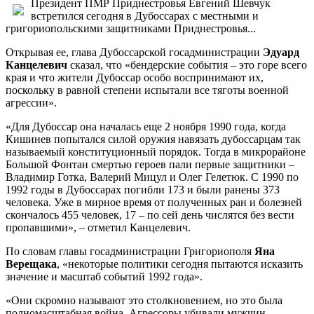
Президент ПМР Приднестровья Евгений Шевчук
встретился сегодня в Дубоссарах с местными и
григориопольскими защитниками Приднестровья...
Открывая ее, глава Дубоссарской госадминистрации
Эдуард
Канцелевич
сказал, что «бендерские события – это горе всего
края и что жители Дубоссар особо воспринимают их,
поскольку в равной степени испытали все тяготы военной
агрессии».
«Для Дубоссар она началась еще 2 ноября 1990 года, когда
Кишинев попытался силой оружия навязать дубоссарцам так
называемый конституционный порядок. Тогда в микрорайоне
Большой Фонтан смертью героев пали первые защитники –
Владимир Готка, Валерий Мицул и Олег Гелетюк. С 1990 по
1992 годы в Дубоссарах погибли 173 и были ранены 373
человека. Уже в мирное время от полученных ран и болезней
скончалось 455 человек, 17 – по сей день числятся без вести
пропавшими», – отметил Канцелевич.
По словам главы госадминистрации Григориополя
Яна
Верещака
, «некоторые политики сегодня пытаются исказить
значение и масштаб событий 1992 года».
«Они скромно называют это столкновением, но это была
полномасштабная война. Агрессоры убивали мужчин,