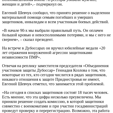
женщин и детей»,– подчеркнул он.
Евгений Шевчук сообщил, что принято решение о выделении
материальной помощи семьям погибших и умерших
защитников, инвалидам и всем участникам боевых действий.
«В начале 90-х мы выбрали правильный путь. Он оплачен
большой кровью и невосполнимыми потерями, и мы с него не
свернем», – сказал президент.
На встрече в Дубоссарах он вручил юбилейные медали «20
лет отражения вооруженной агрессии защитниками
независимости ПМР».
Отвечая на реплику заместителя председателя «Объединения
участников защиты Дубоссар» Геннадия Козлова о том, что
некоторые из тех, кто сегодня числится в рядах защитников,
никакого отношения к защите Приднестровья не имеют,
Евгений Шевчук отметил, что занимается этой проблемой.
«На сегодня в списках защитников состоят 18 тысяч человек.
Есть мнение, что эта цифра несколько преувеличена. Мы
приняли решение создать комиссию, в которой защитники
совместно с военкоматами и при участии госадминистраций
проведут проверку и перерегистрацию. Возможно, эта работа