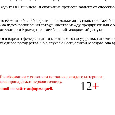
одится в Кишиневе, и окончание процесса зависит от способно
что ее можно было бы достичь несколькими путями, полагает бы
жима путем расширения сотрудничества между предприятиями с 
агаузии или Крыма, полагает бывший молдавский депутат.
ся и вариант федерализации молдавского государства, напомина
одного государства, но в случае с Республикой Молдова она вря
ой информации с указанием источника каждого материала.
12
+
иалы принадлежат первоисточнику.
нной на сайте информацией.