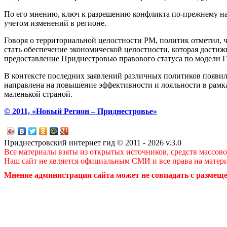
По его мнению, ключ к разрешению конфликта по-прежнему нах
учетом изменений в регионе.
Говоря о территориальной целостности РМ, политик отметил, 
стать обеспечение экономической целостности, которая дости
предоставление Приднестровью правового статуса по модели Г
В контексте последних заявлений различных политиков появил
направлена на повышение эффективности и лояльности в рамках 
маленькой страной.
© 2011, «Новый Регион – Приднестровье»
Приднестровский интернет гид © 2011 - 2026 v.3.0
Все материалы взяты из открытых источников, средств массов
Наш сайт не является официальным СМИ и все права на матер
Мнение администрации сайта может не совпадать с размеще