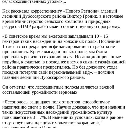
сельскохозяйственных угодьях...
Как рассказал корреспонденту «Нового Региона» главный
лесничий Дубоссарского района Виктор Гроник, в настоящее
время Министерство сельского хозяйства и природных
ресурсов ПМР разрабатывает соответствующую программу.
«В советское время мы ежегодно закладывали 10 – 15
гектаров таких насаждений на колхозных полях. Последние
15 лет из-за прекращения финансирования эти работы не
проводились. Кроме высадки новых полос, мы будем
проводить ревизию сохранившихся. Несанкционированные
порубки, к счастью, в последнее время в связи с газификацией
района практически прекратились. Но без должного ухода
посадки потеряли свой первоначальный вид», – пояснил
главный лесничий Дубоссарского района.
Он отметил, что лесозащитные полосы являются важной
составляющей урожайности зерновых.
«Лесополосы защищают поля от ветров, способствуют
накоплению снега в почве. Научно доказано, что при наличии
таких искусственных насаждений урожайность культур
повышается на 3 – 7%. В нынешних условиях, когда в районе
отсутствует мелиорация, их значение возрастает», –
подчеркнул Виктор Гроник.