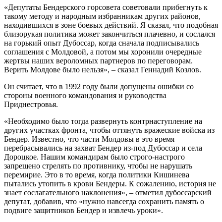
«Депутаты Бендерского горсовета советовали прибегнуть к
такому методу и народным избранникам других районов,
находившихся в зоне боевых действий. Я сказал, что подобная
близорукая политика может закончиться плачевно, и сослался
на горький опыт Дубоссар, когда сначала подписывались
соглашения с Молдовой, а потом мы хоронили очередные
жертвы наших вероломных партнеров по переговорам.
Верить Молдове было нельзя», – сказал Геннадий Козлов.
Он считает, что в 1992 году были допущены ошибки со
стороны военного командования и руководства
Приднестровья.
«Необходимо было тогда развернуть контрнаступление на
других участках фронта, чтобы оттянуть вражеские войска из
Бендер. Известно, что части Молдовы в это время
перебрасывались на захват Бендер из-под Дубоссар и села
Дороцкое. Нашим командирам было строго-настрого
запрещено стрелять по противнику, чтобы не нарушать
перемирие. Это в то время, когда политики Кишинева
пытались утопить в крови Бендеры. К сожалению, история не
знает сослагательного наклонения», – отметил дубоссарский
депутат, добавив, что «нужно навсегда сохранить память о
подвиге защитников Бендер и извлечь уроки».