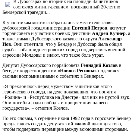
В Дубоссарах во вторник на площади Защитников
состоялся митинг-реквием, посвященный 20-летию
Бендерской трагедии...
К участникам митинга обратились заместитель главы
дубоссарской госадминистрации
Евгений Петров
, депутат
горрайсовета и участник боевых действий
Андрей Кучнер
, а
также атаман Дубоссарского казачьего округа
Александр
Иов
. Они отметили, что у Бендер и Дубоссар была общая
судьба – оба приднестровских города подверглись военной
агрессии Молдовы и знают, что такое боль утрат.
Депутат Дубоссарского горрайсовета
Геннадий Козлов
в
беседе с корреспондентом
«Нового Региона»
поделился
своими воспоминаниями о событиях в Бендерах.
«Я преклоняюсь перед мужеством защитников этого
героического города, на деле показавших, что понятия
«Родина» и «Республика на Днестре» для них не пустой звук.
Они погибли ради свободы и процветания нашего
государства», – отметил Козлов.
По его словам, в середине июня 1992 года в горсовете Бендер
предлагалось создать депутатский «живой щит» для того,
чтобы поддержать перемирие между воюющими сторонами.