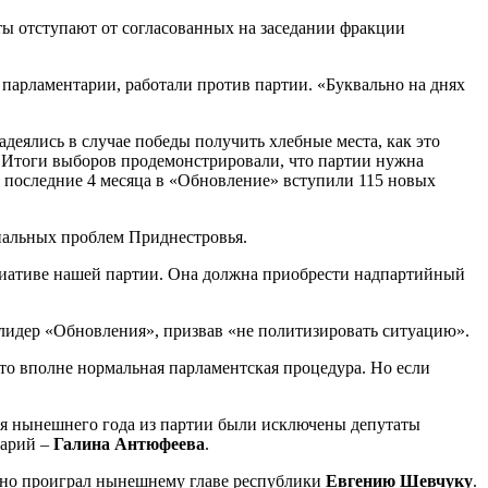
ты отступают от согласованных на заседании фракции
 парламентарии, работали против партии. «Буквально на днях
деялись в случае победы получить хлебные места, как это
. Итоги выборов продемонстрировали, что партии нужна
а последние 4 месяца в «Обновление» вступили 115 новых
иальных проблем Приднестровья.
циативе нашей партии. Она должна приобрести надпартийный
 лидер «Обновления», призвав «не политизировать ситуацию».
то вполне нормальная парламентская процедура. Но если
юня нынешнего года из партии были исключены депутаты
тарий –
Галина Антюфеева
.
, но проиграл нынешнему главе республики
Евгению Шевчуку
.