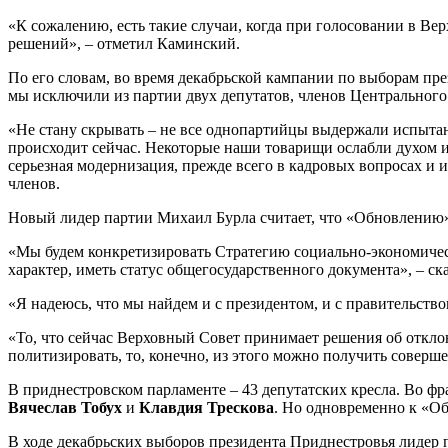
«К сожалению, есть такие случаи, когда при голосовании в В
решений», – отметил Каминский.
По его словам, во время декабрьской кампании по выборам пре
мы исключили из партии двух депутатов, членов Центрального
«Не стану скрывать – не все однопартийцы выдержали испытан
происходит сейчас. Некоторые наши товарищи ослабли духом и
серьезная модернизация, прежде всего в кадровых вопросах и 
членов.
Новый лидер партии Михаил Бурла считает, что «Обновлению»
«Мы будем конкретизировать Стратегию социально-экономичес
характер, иметь статус общегосударственного документа», – ска
«Я надеюсь, что мы найдем и с президентом, и с правительств
«То, что сейчас Верховный Совет принимает решения об откло
политизировать, то, конечно, из этого можно получить соверше
В приднестровском парламенте – 43 депутатских кресла. Во ф
Вячеслав Тобух
и
Клавдия Трескова
. Но одновременно к «О
В ходе декабрьских выборов президента Приднестровья лидер