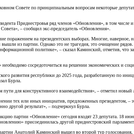
ерховном Совете по принципиальным вопросам некоторые депута
зидента Приднестровья ряд членов «Обновления», в том числе и
 Совета», – сообщил экс-председатель «Обновления».
ие поражением на президентских выборах. Многие, наверное, на
 вышли из партии. Однако это не трагедия, это очищение рядов
информационной политике», – сказал Каминский, отметив, что з
 необходимо сосредоточиться на решении экономических и соц
кого развития республики до 2025 года, разработанную по ини
зал Бурла.
ом пути для конструктивного взаимодействия», – отметил новый
нении тех или иных инициатив, предложенных президентом, – э
нно другой результат», – подчеркнул Бурла.
ракцию партии «Обновление» сегодня входят 23 депутата. 18 и
бновлению» присоединилась другой приднестровский парламен
 партии Анатолий Каминский вышел во второй тур голосования