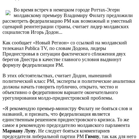
Во время встреч в немецком городе Роттах-Эгерн
молдавскому премьеру Владимиру Филату предложили
рассмотреть федерализацию РМ как возможный и уместный
сценарий реинтеграции страны, считает лидер молдавских
социалистов Игорь Додон...
Как сообщает «Новый Регион» со ссылкой на молдавский
телеканал Publica TV, по словам Додона, лидеры
Приднестровья в ситуации фактического сближения двух
берегов Днестра в качестве главного условия выдвинут
формулу федерализации РМ.
В этих обстоятельствах, считает Додон, нынешний
политический класс РМ, эксперты и политические аналитики
должны начать говорить публично, открыто, честно и
объективно о федеративном варианте окончательного
урегулирования молдо-приднестровской проблемы.
«Я рекомендую премьер-министру Филату не бояться слов и
названий, и признать, что федерализация является
единственным решением приднестровского кризиса. То же
самое я рекомендую председателю молдавского парламента
Мариану Лупу
. Не следует бояться комментариев
председателя либеральной партии РМ
Гимпу
, так как для него