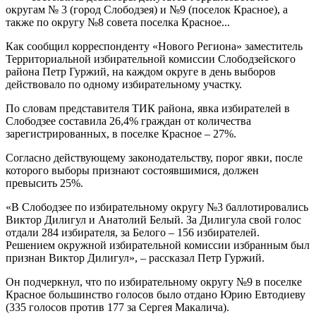
округам № 3 (город Слободзея) и №9 (поселок Красное), а
также по округу №8 совета поселка Красное...
Как сообщил корреспонденту «Нового Региона» заместитель
Территориальной избирательной комиссии Слободзейского
района Петр Гуржий, на каждом округе в день выборов
действовало по одному избирательному участку.
По словам представителя ТИК района, явка избирателей в
Слободзее составила 26,4% граждан от количества
зарегистрированных, в поселке Красное – 27%.
Согласно действующему законодательству, порог явки, после
которого выборы признают состоявшимися, должен
превысить 25%.
«В Слободзее по избирательному округу №3 баллотировались
Виктор Дилигул и Анатолий Белый. За Дилигула свой голос
отдали 284 избирателя, за Белого – 156 избирателей.
Решением окружной избирательной комиссии избранным был
признан Виктор Дилигул», – рассказал Петр Гуржий.
Он подчеркнул, что по избирательному округу №9 в поселке
Красное большинство голосов было отдано Юрию Евтодиеву
(335 голосов против 177 за Сергея Макалича).