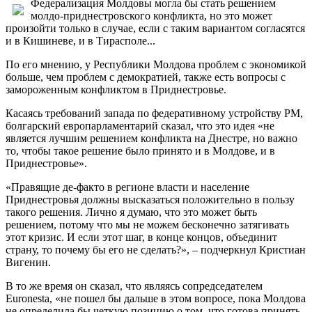
Федерализация Молдовы могла бы стать решением
молдо-приднестровского конфликта, но это может
произойти только в случае, если с таким вариантом согласятся
и в Кишиневе, и в Тирасполе...
По его мнению, у Республики Молдова проблем с экономикой
больше, чем проблем с демократией, также есть вопросы с
замороженным конфликтом в Приднестровье.
Касаясь требований запада по федеративному устройству РМ,
болгарский европарламентарий сказал, что это идея «не
является лучшим решением конфликта на Днестре, но важно
то, чтобы такое решение было принято и в Молдове, и в
Приднестровье».
«Правящие де-факто в регионе власти и население
Приднестровья должны высказаться положительно в пользу
такого решения. Лично я думаю, что это может быть
решением, потому что мы не можем бесконечно затягивать
этот кризис. И если этот шаг, в конце концов, объединит
страну, то почему бы его не сделать?», – подчеркнул Кристиан
Вигенин.
В то же время он сказал, что являясь сопредседателем
Euronesta, «не пошел бы дальше в этом вопросе, пока Молдова
не определила бы четкую позицию о том, что готова принять