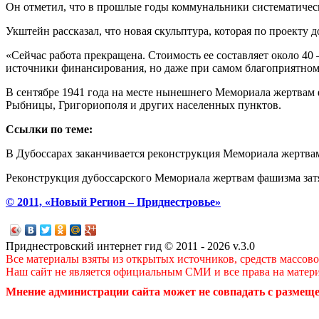
Он отметил, что в прошлые годы коммунальники систематически
Укштейн рассказал, что новая скульптура, которая по проекту 
«Сейчас работа прекращена. Стоимость ее составляет около 40
источники финансирования, но даже при самом благоприятном 
В сентябре 1941 года на месте нынешнего Мемориала жертвам ф
Рыбницы, Григориополя и других населенных пунктов.
Ссылки по теме:
В Дубоссарах заканчивается реконструкция Мемориала жертв
Реконструкция дубоссарского Мемориала жертвам фашизма зат
© 2011, «Новый Регион – Приднестровье»
Приднестровский интернет гид © 2011 - 2026 v.3.0
Все материалы взяты из открытых источников, средств массов
Наш сайт не является официальным СМИ и все права на матер
Мнение администрации сайта может не совпадать с размеще