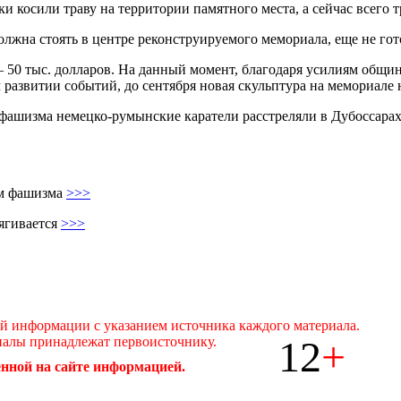
 косили траву на территории памятного места, а сейчас всего т
должна стоять в центре реконструируемого мемориала, еще не гот
 – 50 тыс. долларов. На данный момент, благодаря усилиям общин
развитии событий, до сентября новая скульптура на мемориале 
ашизма немецко-румынские каратели расстреляли в Дубоссарах о
ам фашизма
>>>
ягивается
>>>
ой информации с указанием источника каждого материала.
12
+
иалы принадлежат первоисточнику.
нной на сайте информацией.