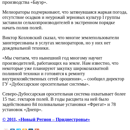
производства «Бауэр».
Мелиораторы подчеркивают, что затянувшаяся жаркая погода,
отсутствие осадков и неурожай зерновых культур I группы
заставили сельхозпроизводителей в экстренном порядке
начать полив полей.
Виктор Козловский сказал, что многие землепользователи
заинтересованы в услугах мелиораторов, но у них нет
дождевальной техники.
«Мы считаем, что нынешний год многому научит
производителей, работающих на земле. Нам известно, что
некоторые уже планируют закупку широкозахватной
поливной техники и готовятся к ремонту
внутрихозяйственных сетей орошения», – сообщил директор
ГУ «Дубоссарские оросительные системы».
Северо-Дубоссарская оросительная система охватывает более
15 тыс. гектаров полей. В годы расцвета на ней было
задействовано 84 поливальные установки «Фрегат» и 78
установок «Днепр».
© 2011, «Новый Регион – Приднестровье»