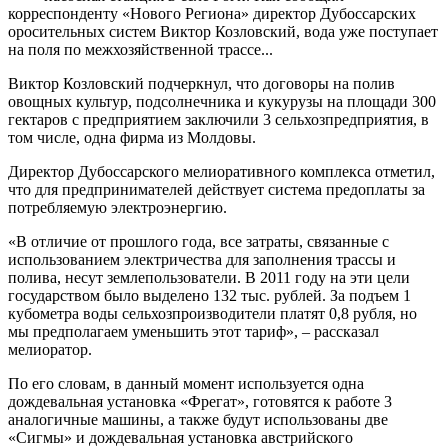
корреспонденту «Нового Региона» директор Дубоссарских
оросительных систем Виктор Козловский, вода уже поступает
на поля по межхозяйственной трассе...
Виктор Козловский подчеркнул, что договоры на полив
овощных культур, подсолнечника и кукурузы на площади 300
гектаров с предприятием заключили 3 сельхозпредприятия, в
том числе, одна фирма из Молдовы.
Директор Дубоссарского мелиоративного комплекса отметил,
что для предпринимателей действует система предоплаты за
потребляемую электроэнергию.
«В отличие от прошлого года, все затраты, связанные с
использованием электричества для заполнения трассы и
полива, несут землепользователи. В 2011 году на эти цели
государством было выделено 132 тыс. рублей. За подъем 1
кубометра воды сельхозпроизводители платят 0,8 рубля, но
мы предполагаем уменьшить этот тариф», – рассказал
мелиоратор.
По его словам, в данный момент используется одна
дождевальная установка «Фрегат», готовятся к работе 3
аналогичные машины, а также будут использованы две
«Сигмы» и дождевальная установка австрийского