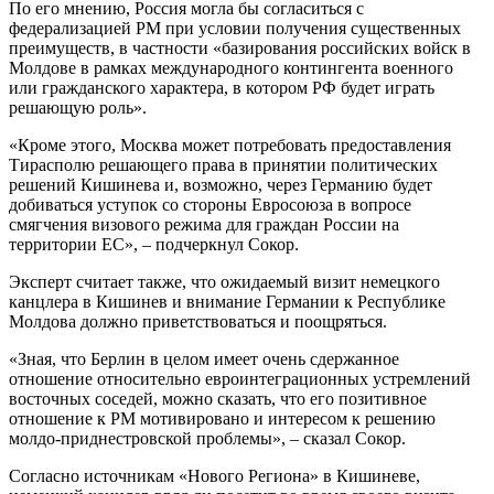
По его мнению, Россия могла бы согласиться с
федерализацией РМ при условии получения существенных
преимуществ, в частности «базирования российских войск в
Молдове в рамках международного контингента военного
или гражданского характера, в котором РФ будет играть
решающую роль».
«Кроме этого, Москва может потребовать предоставления
Тирасполю решающего права в принятии политических
решений Кишинева и, возможно, через Германию будет
добиваться уступок со стороны Евросоюза в вопросе
смягчения визового режима для граждан России на
территории ЕС», – подчеркнул Сокор.
Эксперт считает также, что ожидаемый визит немецкого
канцлера в Кишинев и внимание Германии к Республике
Молдова должно приветствоваться и поощряться.
«Зная, что Берлин в целом имеет очень сдержанное
отношение относительно евроинтеграционных устремлений
восточных соседей, можно сказать, что его позитивное
отношение к РМ мотивировано и интересом к решению
молдо-приднестровской проблемы», – сказал Сокор.
Согласно источникам «Нового Региона» в Кишиневе,