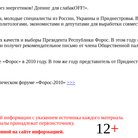
з энергетиков! Допинг для слабакОFF!».
ы, молодые специалисты из России, Украины и Приднестровья. В
олитологами, экономистами и депутатами для выработки совмес
х качеств и выборы Президента Республики Форос. В этом году 
и получит рекомендательное письмо от члена Общественной пал
«Форос» в 2010 году. В том же году представитель от Приднес
итическом форуме «Форос-2010»
>>>
ой информации с указанием источника каждого материала.
12
+
иалы принадлежат первоисточнику.
нной на сайте информацией.