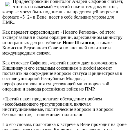
Приднестровский политолог Андрей Сафонов считает,
что так называемый «третий пакет» тех документов,
которые могут быть подписаны на предстоящей встрече в
формате «5+2» в Вене, несет в себе большие угрозы для
ПМР...
Как передает корреспондент «Нового Региона», об этом
эксперт заявил в своем обращении, адресованном министру
иностранных дел республики
Нине Штански
, а также
Комиссии Верховного Совета по внешней политике и
международным связям.
Как отмечает Сафонов, «третий пакет» дает возможность
Кишиневу и его западным союзникам в любой момент
поставить на обсуждение вопросы статуса Приднестровья в
составе унитарной Республики Молдова,
переформатирования существующей миротворческой
операции и вывода российских войск из ПМР.
«Третий пакет предполагает обсуждение проблем
«всеобъемлющего урегулирования, включая
институциональные, политические вопросы и вопросы
безопасности», – напоминает политолог.
По его словам, подготовка к встрече в Вене проходит на фоне
последовательных шагов Кишинева, направленных на