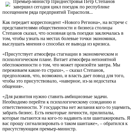
Премьер-министр Приднестровья Петр Степанов
завершил сегодня цикл поездок по республике
посещением ряда предприятий Тирасполя...
Как передает корреспондент «Нового Региона», на встрече с
представителями общественности и бизнеса столицы
Степанов сказал, что основная цель поездки заключалась в
том, чтобы узнать на местах болевые точки экономики,
выслушать мнения о способах ее вывода из кризиса.
«Присутствует атмосфера стагнации в экономическом и
психологическом плане. Витает атмосфера непонятной
обеспокоенности о том, что может произойти завтра. Мы
переживаем какие-то страхи», – сказал Степанов,
предположив, что, возможно, и власть дает повод для того,
чтобы это присутствовало, «наверное, из-за недостатка
общения».
«Для развития нужно ставить амбициозные задачи.
Необходимо перейти к психологическому созиданию и
ответственности. У государства нет желания кого-то ущемить,
забрать бизнес. Есть некоторые личности, прилипалы,
которые пытаются на кого-то надавить или шантажировать. Я
вас прошу сигнализировать о таком шантаже», – обратился к
присутствующим премьер-министр.