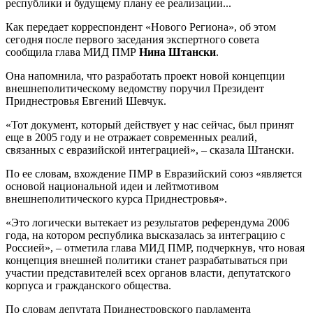
республики и будущему плану ее реализации...
Как передает корреспондент «Нового Региона», об этом
сегодня после первого заседания экспертного совета
сообщила глава МИД ПМР
Нина Штански
.
Она напомнила, что разработать проект новой концепции
внешнеполитическому ведомству поручил Президент
Приднестровья Евгений Шевчук.
«Тот документ, который действует у нас сейчас, был принят
еще в 2005 году и не отражает современных реалий,
связанных с евразийской интеграцией», – сказала Штански.
По ее словам, вхождение ПМР в Евразийский союз «является
основой национальной идеи и лейтмотивом
внешнеполитического курса Приднестровья».
«Это логически вытекает из результатов референдума 2006
года, на котором республика высказалась за интеграцию с
Россией», – отметила глава МИД ПМР, подчеркнув, что новая
концепция внешней политики станет разрабатываться при
участии представителей всех органов власти, депутатского
корпуса и гражданского общества.
По словам депутата Приднестровского парламента