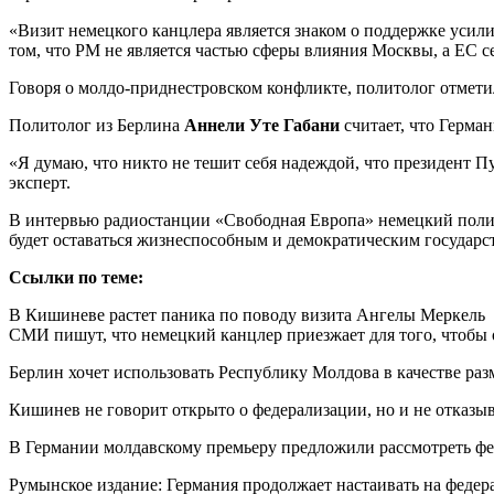
«Визит немецкого канцлера является знаком о поддержке усил
том, что РМ не является частью сферы влияния Москвы, а ЕС се
Говоря о молдо-приднестровском конфликте, политолог отметил,
Политолог из Берлина
Аннели Уте Габани
считает, что Герма
«Я думаю, что никто не тешит себя надеждой, что президент П
эксперт.
В интервью радиостанции «Свободная Европа» немецкий полито
будет оставаться жизнеспособным и демократическим государс
Ссылки по теме:
В Кишиневе растет паника по поводу визита Ангелы Меркель
СМИ пишут, что немецкий канцлер приезжает для того, чтоб
Берлин хочет использовать Республику Молдова в качестве ра
Кишинев не говорит открыто о федерализации, но и не отказыв
В Германии молдавскому премьеру предложили рассмотреть ф
Румынское издание: Германия продолжает настаивать на феде