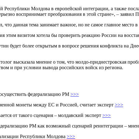
ий Республики Молдова в европейской интеграции, а также посл
рьезно воспринимает преобразования в этой стране», – заявил П
 что данная тема занимает важное, но не самое главное место в
ния этим визитом хотела бы проверить реакцию России на восст
утин будет более открытым в вопросе решения конфликта на Дне
лог высказала мнение о том, что молдо-приднестровская пробл
твом и при условии вывода российских войск из региона.
ы осуществить федерализацию РМ
>>>
зменной монеты между ЕС и Россией, считает эксперт
>>>
ается от такого сценария – молдавский эксперт
>>>
едерализацию РМ как возможный сценарий реинтеграции – мнен
рализации Республики Молдова
>>>