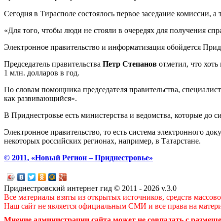
Сегодня в Тирасполе состоялось первое заседание комиссии, 
«Для того, чтобы люди не стояли в очередях для получения спр
Электронное правительство и информатизация обойдется Придне
Председатель правительства
Петр Степанов
отметил, что хоть
1 млн. долларов в год.
По словам помощника председателя правительства, специалис
как развивающийся».
В Приднестровье есть министерства и ведомства, которые до с
Электронное правительство, то есть система электронного доку
некоторых российских регионах, например, в Татарстане.
© 2011, «Новый Регион – Приднестровье»
Приднестровский интернет гид © 2011 - 2026 v.3.0
Все материалы взяты из открытых источников, средств массов
Наш сайт не является официальным СМИ и все права на матер
Мнение администрации сайта может не совпадать с размеще