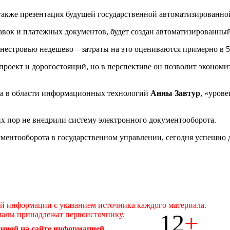
а также презентация будущей государственной автоматизированн
авок и платежных документов, будет создан автоматизированный 
стровью недешево – затраты на это оцениваются примерно в 5 м
 проект и дорогостоящий, но в перспективе он позволит эконом
та в области информационных технологий
Анны Завтур
, «уров
их пор не внедрили систему электронного документооборота.
ментооборота в государственном управлении, сегодня успешно де
ой информации с указанием источника каждого материала.
12
+
иалы принадлежат первоисточнику.
нной на сайте информацией.