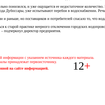
ьно понизился, и уже ощущается ее недостаточное количество. Н
ода Дубоссары, уже испытывают перебои в водоснабжении. Речь и
и раньше, но поставщиков и потребителей спасало то, что вода
ся к старой практике веерного отключения городских водопрово
 – подчеркнул директор предприятия.
ой информации с указанием источника каждого материала.
12
+
иалы принадлежат первоисточнику.
нной на сайте информацией.