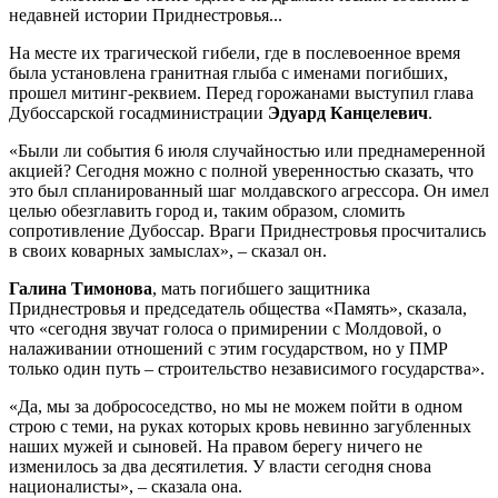
недавней истории Приднестровья...
На месте их трагической гибели, где в послевоенное время
была установлена гранитная глыба с именами погибших,
прошел митинг-реквием. Перед горожанами выступил глава
Дубоссарской госадминистрации
Эдуард Канцелевич
.
«Были ли события 6 июля случайностью или преднамеренной
акцией? Сегодня можно с полной уверенностью сказать, что
это был спланированный шаг молдавского агрессора. Он имел
целью обезглавить город и, таким образом, сломить
сопротивление Дубоссар. Враги Приднестровья просчитались
в своих коварных замыслах», – сказал он.
Галина Тимонова
, мать погибшего защитника
Приднестровья и председатель общества «Память», сказала,
что «сегодня звучат голоса о примирении с Молдовой, о
налаживании отношений с этим государством, но у ПМР
только один путь – строительство независимого государства».
«Да, мы за добрососедство, но мы не можем пойти в одном
строю с теми, на руках которых кровь невинно загубленных
наших мужей и сыновей. На правом берегу ничего не
изменилось за два десятилетия. У власти сегодня снова
националисты», – сказала она.