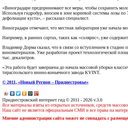
«Виноградари предпринимают все меры, чтобы сохранить моло
Используя гидробур, вносим в зоне корневой системы лозы по
дефолиации куста», – рассказал специалист.
Виноградари отмечают, что местная лаборатория уже начала мо
Например, в ранних сортах, таких как «солярис», уже содержит
Владимир Дорма сказал, что в связи со вступлением в стади
виноматериалов. Уже разработан проект технологической площа
тыс. декалитров.
«Эта работа будет завершена до начала массовой уборки класс
тираспольcкого винно-коньячного завода KVINT.
© 2011, «Новый Регион – Приднестровье»
Приднестровский интернет гид © 2011 - 2026 v.3.0
Все материалы взяты из открытых источников, средств массов
Наш сайт не является официальным СМИ и все права на матер
Мнение администрации сайта может не совпадать с размеще