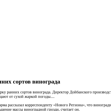
нних сортов винограда
орку ранних сортов винограда. Директор Дойбанского производ
ают от сухой жаркой погоды....
а рассказал корреспонденту «Нового Региона», что виноградн
ьшение массы виноградной грозди, считает он.