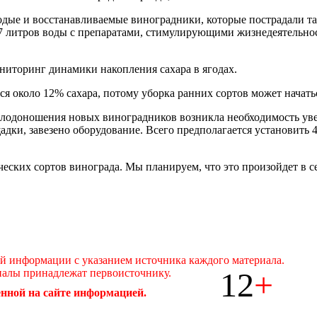
дые и восстанавливаемые виноградники, которые пострадали т
 7 литров воды с препаратами, стимулирующими жизнедеятельно
ниторинг динамики накопления сахара в ягодах.
ся около 12% сахара, потому уборка ранних сортов может начатьс
ю плодоношения новых виноградников возникла необходимость у
дки, завезено оборудование. Всего предполагается установить 4
ических сортов винограда. Мы планируем, что это произойдет в 
ой информации с указанием источника каждого материала.
12
+
иалы принадлежат первоисточнику.
нной на сайте информацией.