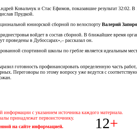
Андрей Ковальчук и Стас Ефимов, показавшие результат 32:02. В
дислав Прудкой.
ациональной юниорской сборной по велоспорту
Валерий Запор
Приднестровья войдет в состав сборной. В ближайшее время орг
дут проведены в Дубоссарах»,– рассказал он.
зированной спортивной школы по гребле является идеальным мест
разил готовность профинансировать определенную часть работ,
орных. Переговоры по этому вопросу уже ведутся с соответств
ожан.
ой информации с указанием источника каждого материала.
12
+
иалы принадлежат первоисточнику.
нной на сайте информацией.