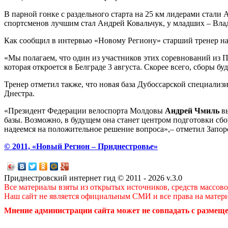
В парной гонке с раздельного старта на 25 км лидерами стали 
спортсменов лучшим стал Андрей Ковальчук, у младших – Вла
Как сообщил в интервью «Новому Региону» старший тренер н
«Мы полагаем, что один из участников этих соревнований из 
которая откроется в Белграде 3 августа. Скорее всего, сборы бу
Тренер отметил также, что новая база Дубоссарской специали
Днестра.
«Президент Федерации велоспорта Молдовы
Андрей Чмиль
вы
базы. Возможно, в будущем она станет центром подготовки сб
надеемся на положительное решение вопроса»,– отметил Запор
© 2011, «Новый Регион – Приднестровье»
Приднестровский интернет гид © 2011 - 2026 v.3.0
Все материалы взяты из открытых источников, средств массов
Наш сайт не является официальным СМИ и все права на матер
Мнение администрации сайта может не совпадать с размеще