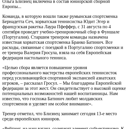
Ольга Близнец включена в состав юниорской сборной
Европы...
Команда, в которую вошли также румынская спортсменка
Бернадетта Сеч, хорватская теннисистка Юдит Эгер и
французская ракетка Лаура Пфеффер, с 31 августа по 4
сентября проведет учебно-тренировочный сбор в Фуншале
(Португалия). Старшим тренером команды назначена
известная хорватская спортсменка Бранко Батинич. Все
расходы, связанные с поездкой в Португалию спортсменки и
ее тренера Валерия Гросула, взяла на себя Европейская
федерация настольного тенниса.
«Целью сбора является повышение уровня
профессионального мастерства европейских теннисисток
перед усиливающейся спортивной экспансией азиатских
игроков, – рассказал Гросул. – Мы благодарны Европейской
федерации за этот жест. Он свидетельствует о высокой оценке
потенциальных возможностей нашей воспитанницы. Нам
известно, что госпожа Батинич любит молдавских
спортсменов и уделяет им особое внимание».
Тренер отметил, что Близнец занимает сегодня 13-е место
среди европейских юниоров.
«Рейтинг, на наш взгляд, содержит элемент субъективизма. К