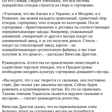
По его словам, следует учитывать, что вся система
переработки отходов строится на сборе и сортировке.
«Учитывая, что мы близки и к Украине, и к Молдове, и к
Румынии, мы можем наладить правильный, грамотный сбор
отходов, сортировку этих отходов по категориям. После
сортировки – брикетирование и доставку на соответствующие
перерабатывающие заводы. Например, упакованный
алюминий, очищенный от другого мусора поедет на
алюминиевый завод, и за это получим деньги. Стекло –
поедет на стеклотарный завод, картон – на
перерабатывающую целлюлозную фабрику, и мы тоже
получим за это деньги», – рассказал Вячеслав Дриглов.
Руководитель Агентства по привлечению инвестиций и
содействию торговле убежден, что в Приднестровье
необходимо внедрять культуру сортировки домашнего мусора.
«Вы видите, что у нас творится со свалками, они постоянно
горят. Две свалки уже завалены мусором. Сейчас будем
развивать и культивировать третью. Но это не правильно.
Такими темпами Тирасполь окажется окружен свалками и
мусором», – считает руководитель агентства.
Вячеслав Дриглов сказал, что на первоначальном этапе
больших затрат на сортировку мусора не потребуется.