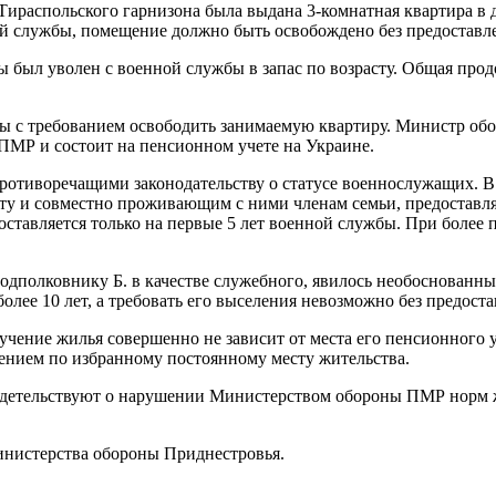
 Тираспольского гарнизона была выдана 3-комнатная квартира в 
ой службы, помещение должно быть освобождено без предоставл
 был уволен с военной службы в запас по возрасту. Общая прод
ы с требованием освободить занимаемую квартиру. Министр обо
м ПМР и состоит на пенсионном учете на Украине.
отиворечащими законодательству о статусе военнослужащих. В 
у и совместно проживающим с ними членам семьи, предоставля
ставляется только на первые 5 лет военной службы. При боле
полковнику Б. в качестве служебного, явилось необоснованным
олее 10 лет, а требовать его выселения невозможно без предост
лучение жилья совершенно не зависит от места его пенсионног
нием по избранному постоянному месту жительства.
видетельствуют о нарушении Министерством обороны ПМР норм 
инистерства обороны Приднестровья.