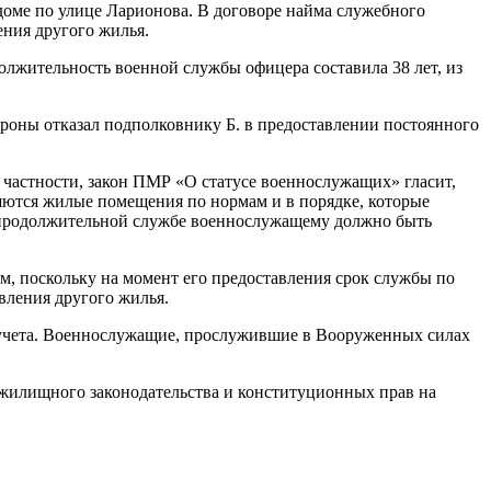
доме по улице Ларионова. В договоре найма служебного
ения другого жилья.
олжительность военной службы офицера составила 38 лет, из
роны отказал подполковнику Б. в предоставлении постоянного
частности, закон ПМР «О статусе военнослужащих» гласит,
ются жилые помещения по нормам и в порядке, которые
е продолжительной службе военнослужащему должно быть
, поскольку на момент его предоставления срок службы по
авления другого жилья.
о учета. Военнослужащие, прослужившие в Вооруженных силах
жилищного законодательства и конституционных прав на