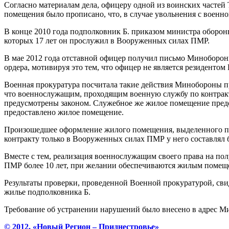
Согласно материалам дела, офицеру одной из воинских частей
помещения было прописано, что, в случае увольнения с военн
В конце 2010 года подполковник Б. приказом министра обороны
которых 17 лет он прослужил в Вооруженных силах ПМР.
В мае 2012 года отставной офицер получил письмо Миноборон
ордера, мотивируя это тем, что офицер не является резиденто
Военная прокуратура посчитала такие действия Минобороны пр
что военнослужащим, проходящим военную службу по контракт
предусмотрены законом. Служебное же жилое помещение предо
предоставлено жилое помещение.
Произошедшее оформление жилого помещения, выделенного под
контракту только в Вооруженных силах ПМР у него составлял б
Вместе с тем, реализация военнослужащим своего права на по
ПМР более 10 лет, при желании обеспечиваются жилым помеще
Результаты проверки, проведенной Военной прокуратурой, с
жилье подполковника Б.
Требование об устранении нарушений было внесено в адрес М
© 2012, «Новый Регион – Приднестровье»