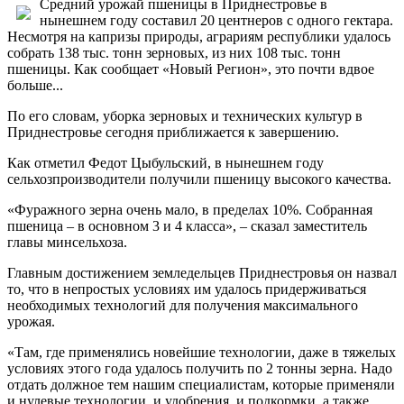
Средний урожай пшеницы в Приднестровье в
нынешнем году составил 20 центнеров с одного гектара.
Несмотря на капризы природы, аграриям республики удалось
собрать 138 тыс. тонн зерновых, из них 108 тыс. тонн
пшеницы. Как сообщает «Новый Регион», это почти вдвое
больше...
По его словам, уборка зерновых и технических культур в
Приднестровье сегодня приближается к завершению.
Как отметил Федот Цыбульский, в нынешнем году
сельхозпроизводители получили пшеницу высокого качества.
«Фуражного зерна очень мало, в пределах 10%. Собранная
пшеница – в основном 3 и 4 класса», – сказал заместитель
главы минсельхоза.
Главным достижением земледельцев Приднестровья он назвал
то, что в непростых условиях им удалось придерживаться
необходимых технологий для получения максимального
урожая.
«Там, где применялись новейшие технологии, даже в тяжелых
условиях этого года удалось получить по 2 тонны зерна. Надо
отдать должное тем нашим специалистам, которые применяли
и нулевые технологии, и удобрения, и подкормки, а также